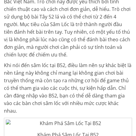
Bắc Việt Nam. Trò chơi này được yêu thích bởi tính
chiến thuật cao và cách chơi đơn giản, dễ hiểu. Trò chơi
sử dụng bộ bài Tây 52 lá và có thể chơi từ 2 đến 4
người. Mục tiêu của Sâm Lốc là trở thành người đầu
tiên đánh hết bài trên tay. Tuy nhiên, có một yếu tố thú
vị là không phải lúc nào cũng có thể đánh bài theo cách
đơn giản, mà người chơi cần phải có sự tính toán và
chiến lược để chiếm ưu thế.
Khi nói đến sâm lốc tại B52, điều làm nên sự khác biệt là
nền tảng này không chỉ mang lại không gian chơi bài
truyền thống mà còn tạo ra những cơ hội để game thủ
có thể tham gia vào các cuộc thi, sự kiện hấp dẫn. Chỉ
cần đăng nhập vào B52, bạn có thể dễ dàng tham gia
vào các bàn chơi sâm lốc với nhiều mức cược khác
nhau.
Khám Phá Sâm Lốc Tại B52