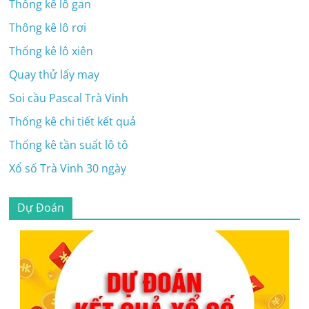
Thống kê lô gan
Thông kê lô rơi
Thống kê lô xiên
Quay thử lấy may
Soi cầu Pascal Trà Vinh
Thống kê chi tiết kết quả
Thống kê tần suất lô tô
Xổ số Trà Vinh 30 ngày
Dự Đoán