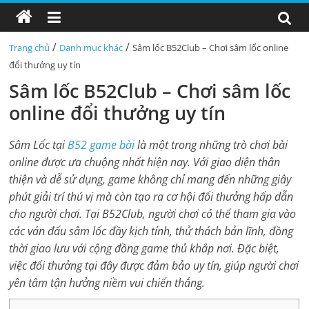
/
/
Trang chủ
Danh mục khác
Sâm lốc B52Club – Chơi sâm lốc online
đổi thưởng uy tín
Sâm lốc B52Club – Chơi sâm lốc
online đổi thưởng uy tín
Sâm Lốc tại
B52 game bài
là một trong những trò chơi bài
online được ưa chuộng nhất hiện nay. Với giao diện thân
thiện và dễ sử dụng, game không chỉ mang đến những giây
phút giải trí thú vị mà còn tạo ra cơ hội đổi thưởng hấp dẫn
cho người chơi. Tại B52Club, người chơi có thể tham gia vào
các ván đấu sâm lốc đầy kịch tính, thử thách bản lĩnh, đồng
thời giao lưu với cộng đồng game thủ khắp nơi. Đặc biệt,
việc đổi thưởng tại đây được đảm bảo uy tín, giúp người chơi
yên tâm tận hưởng niềm vui chiến thắng.