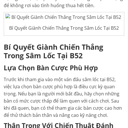
để không rơi vào tình huống thua hết tiền.
Bí Quyết Giành Chiến Thắng Trong Sâm Lốc Tại B52
Bí Quyết Giành Chiến Thắng
Trong Sâm Lốc Tại B52
Lựa Chọn Bàn Cược Phù Hợp
Trước khi tham gia vào một ván đấu sâm lốc tại B52,
việc lựa chọn bàn cược phù hợp là điều cực kỳ quan
trọng. Nếu bạn là người mới bắt đầu, hãy chọn những
bàn có mức cược thấp để làm quen với cách chơi. Sau
khi đã quen, bạn có thể tham gia các bàn cược cao hơn
để thử thách bản thân và nâng cao kỹ năng chơi.
Thận Trọng Với Chiến Thuật Đánh