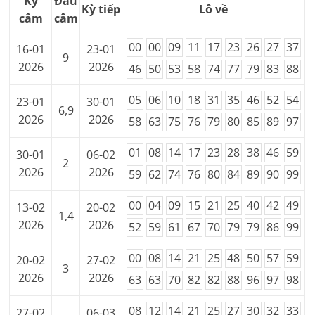
Kỳ
Đầu
Kỳ tiếp
Lô về
câm
câm
00
00
09
11
17
23
26
27
37
16-01
23-01
9
2026
2026
46
50
53
58
74
77
79
83
88
05
06
10
18
31
35
46
52
54
23-01
30-01
6,9
2026
2026
58
63
75
76
79
80
85
89
97
01
08
14
17
23
28
38
46
59
30-01
06-02
2
2026
2026
59
62
74
76
80
84
89
90
99
00
04
09
15
21
25
40
42
49
13-02
20-02
1,4
2026
2026
52
59
61
67
70
79
79
86
99
00
08
14
21
25
48
50
57
59
20-02
27-02
3
2026
2026
63
63
70
82
82
88
96
97
98
08
12
14
21
25
27
30
32
33
27-02
06-03