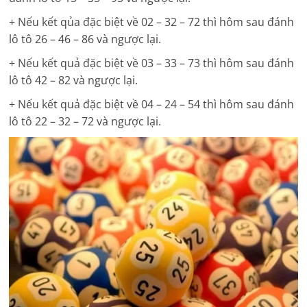
+ Nếu kết qủa đặc biệt về 02 – 32 – 72 thì hôm sau đánh
lô tô 26 – 46 – 86 và ngược lại.
+ Nếu kết quả đặc biệt về 03 – 33 – 73 thì hôm sau đánh
lô tô 42 – 82 và ngược lại.
+ Nếu kết quả đặc biệt về 04 – 24 – 54 thì hôm sau đánh
lô tô 22 – 32 – 72 và ngược lại.