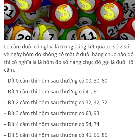
Lô câm đuôi có nghĩa là trong bảng kết quả xổ số 2 số
về ngày hôm đó không có mặt ở đuôi hàng chục nào đó
thì có nghĩa là là hôm đó số hàng chục đó gọi là đuôi lô
câm.
– Đít 0 câm thì hôm sau thường có 00, 30, 60.
– Đít 1 câm thì hôm sau thường có 41, 91.
– Đít 2 câm thì hôm sau thường có 32, 42, 72.
– Đít 3 câm thì hôm sau thường có 63, 93.
– Đít 4 câm thì hôm sau thường có 54, 74.
– Đít 5 câm thì hôm sau thường có 45, 65, 85.