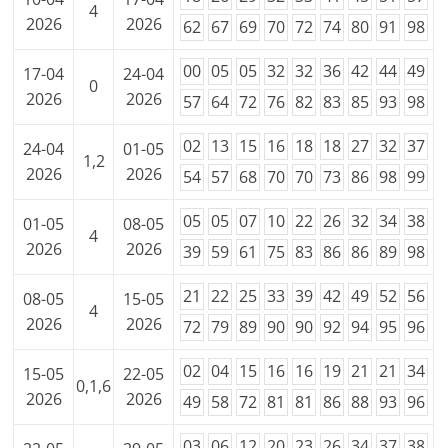
4
2026
2026
62
67
69
70
72
74
80
91
98
00
05
05
32
32
36
42
44
49
17-04
24-04
0
2026
2026
57
64
72
76
82
83
85
93
98
02
13
15
16
18
18
27
32
37
24-04
01-05
1,2
2026
2026
54
57
68
70
70
73
86
98
99
05
05
07
10
22
26
32
34
38
01-05
08-05
4
2026
2026
39
59
61
75
83
86
86
89
98
21
22
25
33
39
42
49
52
56
08-05
15-05
4
2026
2026
72
79
89
90
90
92
94
95
96
02
04
15
16
16
19
21
21
34
15-05
22-05
0,1,6
2026
2026
49
58
72
81
81
86
88
93
96
03
06
12
20
23
26
34
37
38