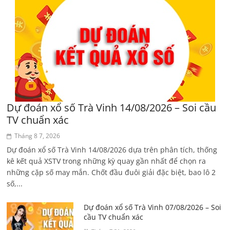
Dự đoán xổ số Trà Vinh 14/08/2026 – Soi cầu
TV chuẩn xác
Tháng 8 7, 2026
Dự đoán xổ số Trà Vinh 14/08/2026 dựa trên phân tích, thống
kê kết quả XSTV trong những kỳ quay gần nhất để chọn ra
những cặp số may mắn. Chốt đầu đuôi giải đặc biệt, bao lô 2
số,...
Dự đoán xổ số Trà Vinh 07/08/2026 – Soi
cầu TV chuẩn xác