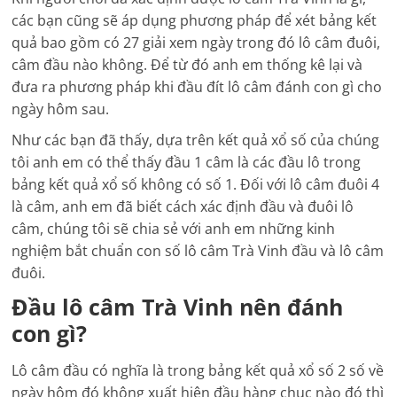
các bạn cũng sẽ áp dụng phương pháp để xét bảng kết
quả bao gồm có 27 giải xem ngày trong đó lô câm đuôi,
câm đầu nào không. Để từ đó anh em thống kê lại và
đưa ra phương pháp khi đầu đít lô câm đánh con gì cho
ngày hôm sau.
Như các bạn đã thấy, dựa trên kết quả xổ số của chúng
tôi anh em có thể thấy đầu 1 câm là các đầu lô trong
bảng kết quả xổ số không có số 1. Đối với lô câm đuôi 4
là câm, anh em đã biết cách xác định đầu và đuôi lô
câm, chúng tôi sẽ chia sẻ với anh em những kinh
nghiệm bắt chuẩn con số lô câm Trà Vinh đầu và lô câm
đuôi.
Đầu lô câm Trà Vinh nên đánh
con gì?
Lô câm đầu có nghĩa là trong bảng kết quả xổ số 2 số về
ngày hôm đó không xuất hiện đầu hàng chục nào đó thì