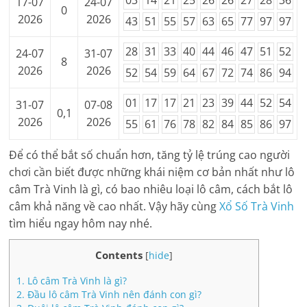
17-07
24-07
0
2026
2026
43
51
55
57
63
65
77
97
97
28
31
33
40
44
46
47
51
52
24-07
31-07
8
2026
2026
52
54
59
64
67
72
74
86
94
01
17
17
21
23
39
44
52
54
31-07
07-08
0,1
2026
2026
55
61
76
78
82
84
85
86
97
Để có thể bắt số chuẩn hơn, tăng tỷ lệ trúng cao người
chơi cần biết được những khái niệm cơ bản nhất như lô
câm Trà Vinh là gì, có bao nhiêu loại lô câm, cách bắt lô
câm khả năng về cao nhất. Vậy hãy cùng
Xổ Số Trà Vinh
tìm hiểu ngay hôm nay nhé.
Contents
[
hide
]
1.
Lô câm Trà Vinh là gì?
2.
Đầu lô câm Trà Vinh nên đánh con gì?