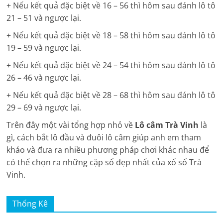
+ Nếu kết quả đặc biệt về 16 – 56 thì hôm sau đánh lô tô
21 – 51 và ngược lại.
+ Nếu kết quả đặc biệt về 18 – 58 thì hôm sau đánh lô tô
19 – 59 và ngược lại.
+ Nếu kết quả đặc biệt về 24 – 54 thì hôm sau đánh lô tô
26 – 46 và ngược lại.
+ Nếu kết quả đặc biệt về 28 – 68 thì hôm sau đánh lô tô
29 – 69 và ngược lại.
Trên đây một vài tổng hợp nhỏ về
Lô câm Trà Vinh
là
gì, cách bắt lô đầu và đuôi lô câm giúp anh em tham
khảo và đưa ra nhiều phương pháp chơi khác nhau để
có thể chọn ra những cặp số đẹp nhất của xổ số Trà
Vinh.
Thống Kê