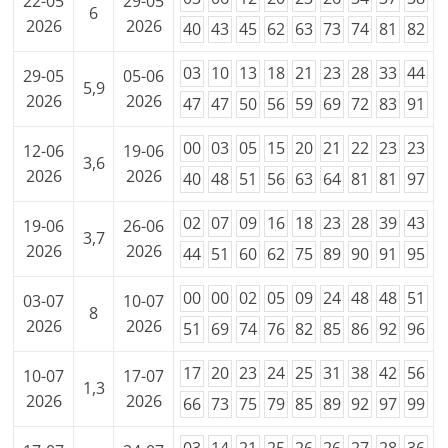
22-05
29-05
6
2026
2026
40
43
45
62
63
73
74
81
82
03
10
13
18
21
23
28
33
44
29-05
05-06
5,9
2026
2026
47
47
50
56
59
69
72
83
91
00
03
05
15
20
21
22
23
23
12-06
19-06
3,6
2026
2026
40
48
51
56
63
64
81
81
97
02
07
09
16
18
23
28
39
43
19-06
26-06
3,7
2026
2026
44
51
60
62
75
89
90
91
95
00
00
02
05
09
24
48
48
51
03-07
10-07
8
2026
2026
51
69
74
76
82
85
86
92
96
17
20
23
24
25
31
38
42
56
10-07
17-07
1,3
2026
2026
66
73
75
79
85
89
92
97
99
03
14
21
25
26
26
27
28
36