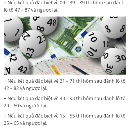
+ Nếu kết quả đặc biệt về 09 – 39 – 89 thì hôm sau đánh
lô tô 47 – 87 và ngược lại.
+ Nếu kết quả đặc biệt về 31 – 71 thì hôm sau đánh lô tô
42 – 82 và ngược lại.
+ Nếu kết quả đặc biệt về 43 – 93 thì hôm sau đánh lô tô
20 – 60 và ngược lại.
+ Nếu kết quả đặc biệt về 15 – 55 thì hôm sau đánh lô tô
25 – 65 và ngược lại.