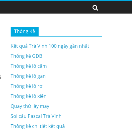
Thống Kê
Kết quả Trà Vinh 100 ngày gần nhất
Thống kê GĐB
Thống kê lô câm
Thống kê lô gan
i
Thông kê lô rơi
Thống kê lô xiên
Quay thử lấy may
Soi cầu Pascal Trà Vinh
Thống kê chi tiết kết quả