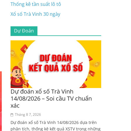
Thống kê tần suất lô tô
Xổ số Trà Vinh 30 ngày
Dự Đoán
Dự đoán xổ số Trà Vinh
14/08/2026 – Soi cầu TV chuẩn
xác
Tháng 8 7, 2026
Dự đoán xổ số Trà Vinh 14/08/2026 dựa trên
phân tích, thống kê kết quả XSTV trong những