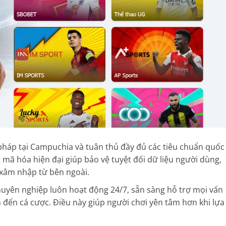
pháp tại Campuchia và tuân thủ đầy đủ các tiêu chuẩn quốc
g mã hóa hiện đại giúp bảo vệ tuyệt đối dữ liệu người dùng,
 xâm nhập từ bên ngoài.
uyên nghiệp luôn hoạt động 24/7, sẵn sàng hỗ trợ mọi vấn
n đến cá cược. Điều này giúp người chơi yên tâm hơn khi lựa