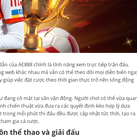
n của AE888 chính là tính năng xem trực tiếp trận đấu.
ng web khác nhau mà vẫn có thể theo dõi mọi diễn biến nga
ày giúp việc đặt cược theo thời gian thực trở nên sống động
ư đang có mặt tại sân vận động. Người chơi có thể vừa qua
ình chiến thuật vừa đưa ra các quyết định kèo hợp lý dựa
ờ trong mỗi phút thi đấu đều được cập nhật tức thời, tạo ra
 tham gia cá cược.
n thể thao và giải đấu