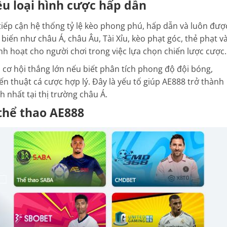
ều loại hình cược hấp dẫn
 tiếp cận hệ thống tỷ lệ kèo phong phú, hấp dẫn và luôn đượ
 biến như châu Á, châu Âu, Tài Xỉu, kèo phạt góc, thẻ phạt v
h hoạt cho người chơi trong việc lựa chọn chiến lược cược.
 cơ hội thắng lớn nếu biết phân tích phong độ đội bóng,
ến thuật cá cược hợp lý. Đây là yếu tố giúp AE888 trở thành
 nhất tại thị trường châu Á.
thể thao AE888