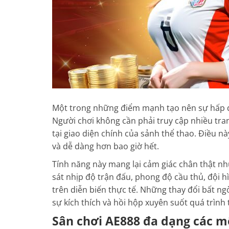
Một trong những điểm mạnh tạo nên sự hấp dẫ
Người chơi không cần phải truy cập nhiều tra
tại giao diện chính của sảnh thể thao. Điều n
và dễ dàng hơn bao giờ hết.
Tính năng này mang lại cảm giác chân thật nh
sát nhịp độ trận đấu, phong độ cầu thủ, đội h
trên diễn biến thực tế. Những thay đổi bất ng
sự kích thích và hồi hộp xuyên suốt quá trình
Sân chơi AE888 đa dạng các mô