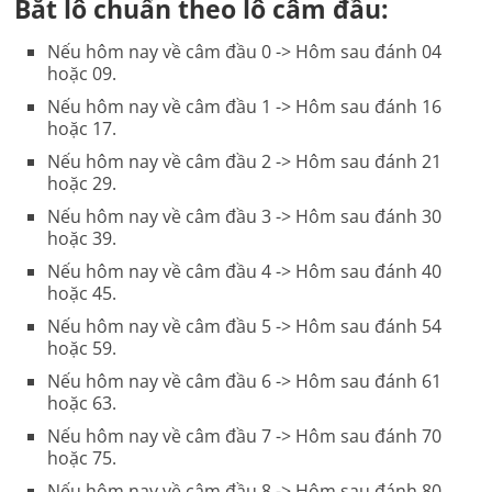
Bắt lô chuẩn theo lô câm đầu:
Nếu hôm nay về câm đầu 0 -> Hôm sau đánh 04
hoặc 09.
Nếu hôm nay về câm đầu 1 -> Hôm sau đánh 16
hoặc 17.
Nếu hôm nay về câm đầu 2 -> Hôm sau đánh 21
hoặc 29.
Nếu hôm nay về câm đầu 3 -> Hôm sau đánh 30
hoặc 39.
Nếu hôm nay về câm đầu 4 -> Hôm sau đánh 40
hoặc 45.
Nếu hôm nay về câm đầu 5 -> Hôm sau đánh 54
hoặc 59.
Nếu hôm nay về câm đầu 6 -> Hôm sau đánh 61
hoặc 63.
Nếu hôm nay về câm đầu 7 -> Hôm sau đánh 70
hoặc 75.
Nếu hôm nay về câm đầu 8 -> Hôm sau đánh 80