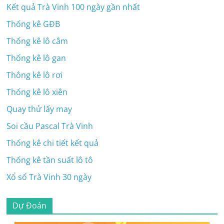
Kết quả Trà Vinh 100 ngày gần nhất
Thống kê GĐB
Thống kê lô câm
Thống kê lô gan
Thông kê lô rơi
Thống kê lô xiên
Quay thử lấy may
Soi cầu Pascal Trà Vinh
Thống kê chi tiết kết quả
Thống kê tần suất lô tô
Xổ số Trà Vinh 30 ngày
Dự Đoán