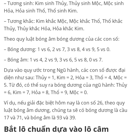
– Tương sinh: Kim sinh Thủy, Thủy sinh Mộc, Mộc sinh
Hỏa, Hỏa sinh Thổ, Thổ sinh Kim.
– Tương khắc: Kim khắc Mộc, Mộc khắc Thổ, Thổ khắc
Thủy, Thủy khắc Hỏa, Hỏa khắc Kim.
Theo quy luật bóng âm bóng dương của các con số:
– Bóng dương: 1 vs 6, 2 vs 7, 3 vs 8, 4 vs 9, 5 vs 0.
– Bóng âm: 1 vs 4, 2 vs 9, 3 vs 6, 5 vs 8, 0 vs 7.
Dựa vào quy ước trong Ngũ hành, các con số được đại
diện như sau: Thủy = 1, Kim = 2, Hỏa = 3, Thổ = 4, Mộc =
5. Từ đó, có thể suy ra bóng dương của ngũ hành: Thủy
= 6, Kim = 7, Hỏa = 8, Thổ = 9, Mộc = 0.
Ví dụ, nếu giải đặc biệt hôm nay là con số 26, theo quy
luật bóng âm dương, chúng ta sẽ có bóng dương là cầu
17 và 71, và bóng âm là 93 và 39.
Bắt lô chuẩn dựa vào lô câm