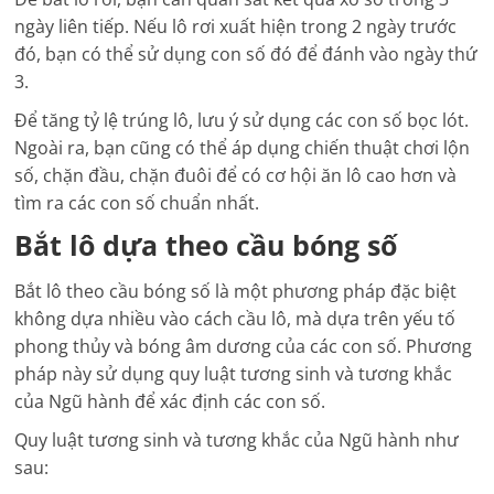
ngày liên tiếp. Nếu lô rơi xuất hiện trong 2 ngày trước
đó, bạn có thể sử dụng con số đó để đánh vào ngày thứ
3.
Để tăng tỷ lệ trúng lô, lưu ý sử dụng các con số bọc lót.
Ngoài ra, bạn cũng có thể áp dụng chiến thuật chơi lộn
số, chặn đầu, chặn đuôi để có cơ hội ăn lô cao hơn và
tìm ra các con số chuẩn nhất.
Bắt lô dựa theo cầu bóng số
Bắt lô theo cầu bóng số là một phương pháp đặc biệt
không dựa nhiều vào cách cầu lô, mà dựa trên yếu tố
phong thủy và bóng âm dương của các con số. Phương
pháp này sử dụng quy luật tương sinh và tương khắc
của Ngũ hành để xác định các con số.
Quy luật tương sinh và tương khắc của Ngũ hành như
sau: