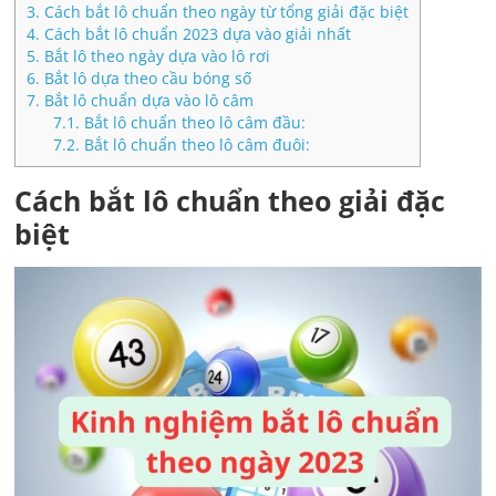
3.
Cách bắt lô chuẩn theo ngày từ tổng giải đặc biệt
4.
Cách bắt lô chuẩn 2023 dựa vào giải nhất
5.
Bắt lô theo ngày dựa vào lô rơi
6.
Bắt lô dựa theo cầu bóng số
7.
Bắt lô chuẩn dựa vào lô câm
7.1.
Bắt lô chuẩn theo lô câm đầu:
7.2.
Bắt lô chuẩn theo lô câm đuôi:
Cách bắt lô chuẩn theo giải đặc
biệt