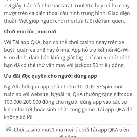
2-3 giây. Các trò như baccarat, roulette hay nổ hũ chạy
mượt trên cả điện thoại cấu hình trung bình. Giao diện
thuần Việt giúp người chơi mọi lứa tuổi dễ làm quen.
Chơi mọi lúc, mọi nơi
Với Tải app QKA, bạn có thể chơi casino ngay trên xe
buýt, quán cà phê hay ở nhà. App hỗ trợ kết nối 4G/Wi-
Fi ổn định, đảm bảo không giật lag. Chỉ cần 5 phút rảnh,
bạn đã có thể thử vận may với jackpot 50 triệu đồng.
Ưu đãi độc quyền cho người dùng app
Người chơi qua app nhận thêm 10-20 Free Spin mỗi
tuần so với website. Ngoài ra, QKA thường tặng giftcode
100.000-200.000 đồng cho người dùng app vào các sự
kiện như Tết hoặc sinh nhật cổng game. Tải app QKA để
không bỏ lỡ!