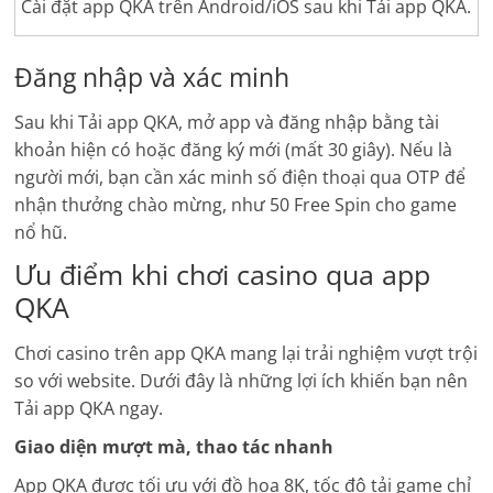
Cài đặt app QKA trên Android/iOS sau khi Tải app QKA.
Đăng nhập và xác minh
Sau khi Tải app QKA, mở app và đăng nhập bằng tài
khoản hiện có hoặc đăng ký mới (mất 30 giây). Nếu là
người mới, bạn cần xác minh số điện thoại qua OTP để
nhận thưởng chào mừng, như 50 Free Spin cho game
nổ hũ.
Ưu điểm khi chơi casino qua app
QKA
Chơi casino trên app QKA mang lại trải nghiệm vượt trội
so với website. Dưới đây là những lợi ích khiến bạn nên
Tải app QKA ngay.
Giao diện mượt mà, thao tác nhanh
App QKA được tối ưu với đồ họa 8K, tốc độ tải game chỉ