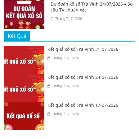
Dự đoán xổ số Trà Vinh 24/07/2026 – Soi
cầu TV chuẩn xác
Tháng 7 17, 2026
Kết Quả
Kết quả xổ số Trà Vinh 31-07-2026
Tháng 7 31, 2026
Kết quả xổ số Trà Vinh 24-07-2026
Tháng 7 24, 2026
Kết quả xổ số Trà Vinh 17-07-2026
Tháng 7 17, 2026