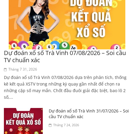
Dự đoán xổ số Trà Vinh 07/08/2026 – Soi cầu
TV chuẩn xác
Tháng 7 31, 2026
Dự đoán xổ số Trà Vinh 07/08/2026 dựa trên phân tích, thống
kê kết quả XSTV trong những kỳ quay gần nhất để chọn ra
những cặp số may mắn. Chốt đầu đuôi giải đặc biệt, bao lô 2
số,...
Dự đoán xổ số Trà Vinh 31/07/2026 – Soi
cầu TV chuẩn xác
Tháng 7 24, 2026