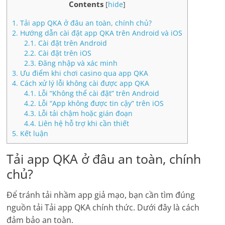
Contents
[
hide
]
1.
Tải app QKA ở đâu an toàn, chính chủ?
2.
Hướng dẫn cài đặt app QKA trên Android và iOS
2.1.
Cài đặt trên Android
2.2.
Cài đặt trên iOS
2.3.
Đăng nhập và xác minh
3.
Ưu điểm khi chơi casino qua app QKA
4.
Cách xử lý lỗi không cài được app QKA
4.1.
Lỗi “Không thể cài đặt” trên Android
4.2.
Lỗi “App không được tin cậy” trên iOS
4.3.
Lỗi tải chậm hoặc gián đoạn
4.4.
Liên hệ hỗ trợ khi cần thiết
5.
Kết luận
Tải app QKA ở đâu an toàn, chính
chủ?
Để tránh tải nhầm app giả mạo, bạn cần tìm đúng
nguồn tải Tải app QKA chính thức. Dưới đây là cách
đảm bảo an toàn.