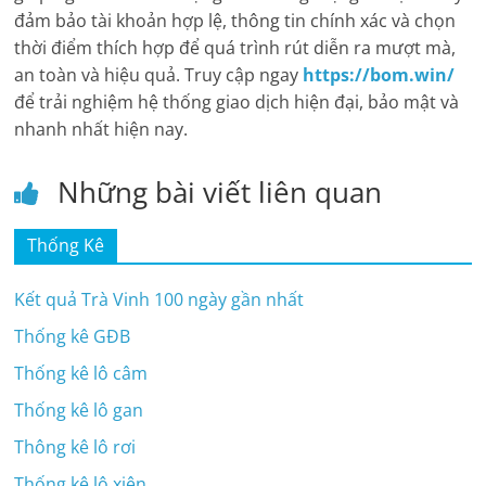
đảm bảo tài khoản hợp lệ, thông tin chính xác và chọn
thời điểm thích hợp để quá trình rút diễn ra mượt mà,
an toàn và hiệu quả. Truy cập ngay
https://bom.win/
để trải nghiệm hệ thống giao dịch hiện đại, bảo mật và
nhanh nhất hiện nay.
Những bài viết liên quan
Thống Kê
Kết quả Trà Vinh 100 ngày gần nhất
Thống kê GĐB
Thống kê lô câm
Thống kê lô gan
Thông kê lô rơi
Thống kê lô xiên