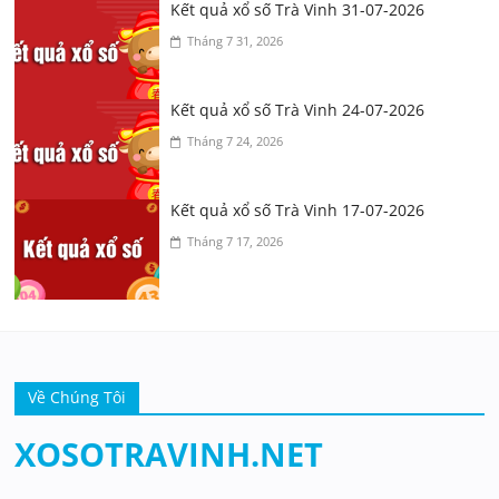
Kết quả xổ số Trà Vinh 31-07-2026
Tháng 7 31, 2026
Kết quả xổ số Trà Vinh 24-07-2026
Tháng 7 24, 2026
Kết quả xổ số Trà Vinh 17-07-2026
Tháng 7 17, 2026
Về Chúng Tôi
XOSOTRAVINH.NET