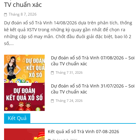
TV chuẩn xác
Tháng 8 7, 2026
Dự đoán xổ số Trà Vinh 14/08/2026 dựa trên phân tích, thống
kê kết quả XSTV trong những kỳ quay gần nhất để chọn ra
những cặp số may mắn. Chốt đầu đuôi giải đặc biệt, bao lô 2
số,...
Dự đoán xổ số Trà Vinh 07/08/2026 – Soi
cầu TV chuẩn xác
Tháng 7 31, 2026
Dự đoán xổ số Trà Vinh 31/07/2026 – Soi
cầu TV chuẩn xác
Tháng 7 24, 2026
Kết Quả
Kết quả xổ số Trà Vinh 07-08-2026