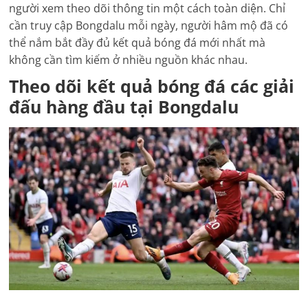
người xem theo dõi thông tin một cách toàn diện. Chỉ
cần truy cập Bongdalu mỗi ngày, người hâm mộ đã có
thể nắm bắt đầy đủ kết quả bóng đá mới nhất mà
không cần tìm kiếm ở nhiều nguồn khác nhau.
Theo dõi kết quả bóng đá các giải
đấu hàng đầu tại Bongdalu