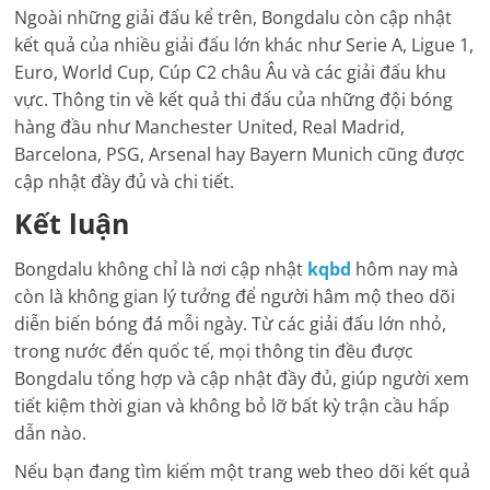
Ngoài những giải đấu kể trên, Bongdalu còn cập nhật
kết quả của nhiều giải đấu lớn khác như Serie A, Ligue 1,
Euro, World Cup, Cúp C2 châu Âu và các giải đấu khu
vực. Thông tin về kết quả thi đấu của những đội bóng
hàng đầu như Manchester United, Real Madrid,
Barcelona, PSG, Arsenal hay Bayern Munich cũng được
cập nhật đầy đủ và chi tiết.
Kết luận
Bongdalu không chỉ là nơi cập nhật
kqbd
hôm nay mà
còn là không gian lý tưởng để người hâm mộ theo dõi
diễn biến bóng đá mỗi ngày. Từ các giải đấu lớn nhỏ,
trong nước đến quốc tế, mọi thông tin đều được
Bongdalu tổng hợp và cập nhật đầy đủ, giúp người xem
tiết kiệm thời gian và không bỏ lỡ bất kỳ trận cầu hấp
dẫn nào.
Nếu bạn đang tìm kiếm một trang web theo dõi kết quả