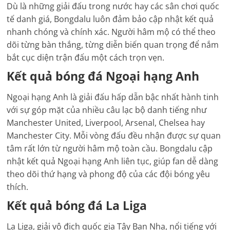
Dù là những giải đấu trong nước hay các sân chơi quốc
tế danh giá, Bongdalu luôn đảm bảo cập nhật kết quả
nhanh chóng và chính xác. Người hâm mộ có thể theo
dõi từng bàn thắng, từng diễn biến quan trọng để nắm
bắt cục diện trận đấu một cách trọn vẹn.
Kết quả bóng đá Ngoại hạng Anh
Ngoại hạng Anh là giải đấu hấp dẫn bậc nhất hành tinh
với sự góp mặt của nhiều câu lạc bộ danh tiếng như
Manchester United, Liverpool, Arsenal, Chelsea hay
Manchester City. Mỗi vòng đấu đều nhận được sự quan
tâm rất lớn từ người hâm mộ toàn cầu. Bongdalu cập
nhật kết quả Ngoại hạng Anh liên tục, giúp fan dễ dàng
theo dõi thứ hạng và phong độ của các đội bóng yêu
thích.
Kết quả bóng đá La Liga
La Liga, giải vô địch quốc gia Tây Ban Nha, nổi tiếng với