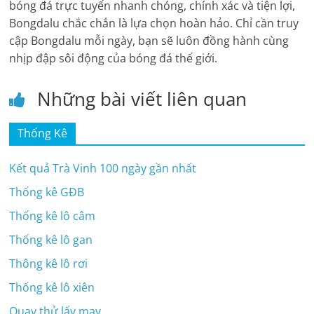
bóng đá trực tuyến nhanh chóng, chính xác và tiện lợi,
Bongdalu chắc chắn là lựa chọn hoàn hảo. Chỉ cần truy
cập Bongdalu mỗi ngày, bạn sẽ luôn đồng hành cùng
nhịp đập sôi động của bóng đá thế giới.
Những bài viết liên quan
Thống Kê
Kết quả Trà Vinh 100 ngày gần nhất
Thống kê GĐB
Thống kê lô câm
Thống kê lô gan
Thông kê lô rơi
Thống kê lô xiên
Quay thử lấy may