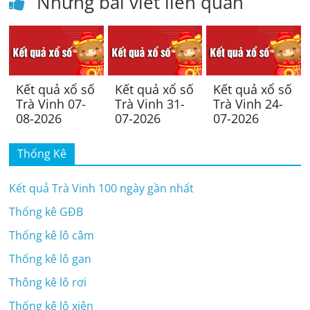
Những bài viết liên quan
Kết quả xổ số
Kết quả xổ số
Kết quả xổ số
Trà Vinh 07-
Trà Vinh 31-
Trà Vinh 24-
08-2026
07-2026
07-2026
Thống Kê
Kết quả Trà Vinh 100 ngày gần nhất
Thống kê GĐB
Thống kê lô câm
Thống kê lô gan
Thông kê lô rơi
Thống kê lô xiên