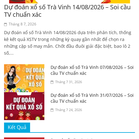
Dự đoán xổ số Trà Vinh 14/08/2026 – Soi cầu
TV chuẩn xác
Tháng 8 7, 2026
Dự đoán xổ số Trà Vinh 14/08/2026 dựa trên phân tích, thống
kê kết quả XSTV trong những kỳ quay gần nhất để chọn ra
những cặp số may mắn. Chốt đầu đuôi giải đặc biệt, bao lô 2
số,...
Dự đoán xổ số Trà Vinh 07/08/2026 – Soi
cầu TV chuẩn xác
Tháng 7 31, 2026
Dự đoán xổ số Trà Vinh 31/07/2026 – Soi
cầu TV chuẩn xác
Tháng 7 24, 2026
Kết Quả