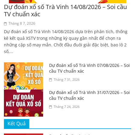
Dự đoán xổ số Trà Vinh 14/08/2026 – Soi cầu
TV chuẩn xác
Tháng 8 7, 2026
Dự đoán xổ số Trà Vinh 14/08/2026 dựa trên phân tích, thống
kê kết quả XSTV trong những kỳ quay gần nhất để chọn ra
những cặp số may mắn. Chốt đầu đuôi giải đặc biệt, bao lô 2
số,...
Dự đoán xổ số Trà Vinh 07/08/2026 – Soi
cầu TV chuẩn xác
Tháng 7 31, 2026
Dự đoán xổ số Trà Vinh 31/07/2026 – Soi
cầu TV chuẩn xác
Tháng 7 24, 2026
Kết Quả