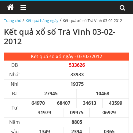
/
/
Trang chủ
Kết quả hàng ngày
Kết quả xổ số Trà Vinh 03-02-2012
Kết quả xổ số Trà Vinh 03-02-
2012
Kết quả sổ xố ngày - 03/02/2012
ĐB
533626
Nhất
33933
Nhì
19375
Ba
27945
10468
64970
68407
34613
43599
Tư
31979
09975
06929
Năm
8805
Sáu
1349
2394
0365