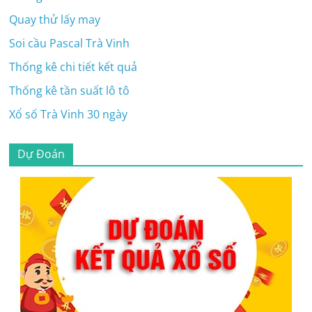
Quay thử lấy may
Soi cầu Pascal Trà Vinh
Thống kê chi tiết kết quả
Thống kê tần suất lô tô
Xổ số Trà Vinh 30 ngày
Dự Đoán