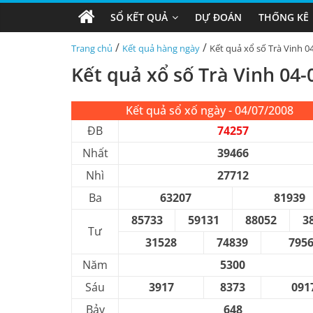
SỔ KẾT QUẢ
DỰ ĐOÁN
THỐNG KÊ
/
/
Trang chủ
Kết quả hàng ngày
Kết quả xổ số Trà Vinh 0
Kết quả xổ số Trà Vinh 04-
Kết quả sổ xố ngày - 04/07/2008
ĐB
74257
Nhất
39466
Nhì
27712
Ba
63207
81939
85733
59131
88052
3
Tư
31528
74839
795
Năm
5300
Sáu
3917
8373
091
Bảy
648