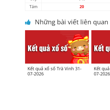
Tám
20
Những bài viết liên quan
Kết quả xổ số Trà Vinh 31-
Kết quả
07-2026
07-2026