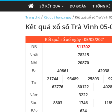
SỔ KẾT QUẢ
DỰ ĐOÁN
THỐNG KÊ
/
/
Trang chủ
Kết quả hàng ngày
Kết quả xổ số Trà Vinh 0
Kết quả xổ số Trà Vinh 05-
Kết quả sổ xố ngày - 05/03/2021
ĐB
511302
Nhất
78315
Nhì
20870
Ba
49861
42038
21744
93489
25893
9
Tư
63776
80122
402
Năm
3222
Sáu
8803
1746
118
Bảy
634