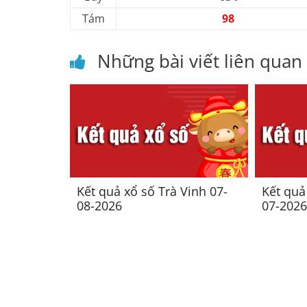
Tám
98
Những bài viết liên quan
Kết quả xổ số Trà Vinh 07-
Kết quả
08-2026
07-2026