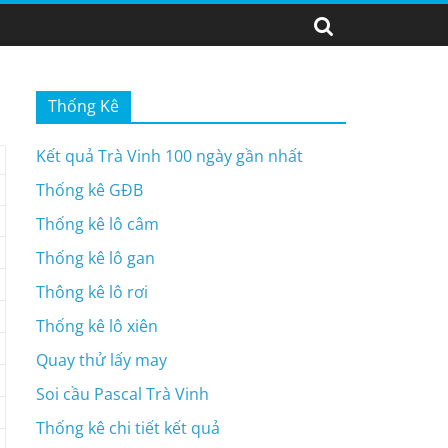
Thống Kê
Kết quả Trà Vinh 100 ngày gần nhất
Thống kê GĐB
Thống kê lô câm
Thống kê lô gan
Thông kê lô rơi
Thống kê lô xiên
Quay thử lấy may
Soi cầu Pascal Trà Vinh
Thống kê chi tiết kết quả