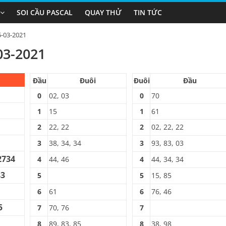
SOI CẦU PASCAL
QUAY THỬ
TIN TỨC
5-03-2021
03-2021
Đầu
Đuôi
Đuôi
Đầu
0
02, 03
0
70
1
15
1
61
2
22, 22
2
02, 22, 22
3
38, 34, 34
3
93, 83, 03
2734
4
44, 46
4
44, 34, 34
83
5
5
15, 85
6
61
6
76, 46
5
7
70, 76
7
8
89, 83, 85
8
38, 98