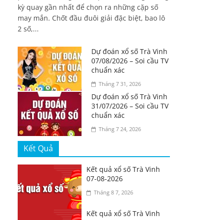
kỳ quay gần nhất để chọn ra những cặp số
may mắn. Chốt đầu đuôi giải đặc biệt, bao lô
2 số,...
Dự đoán xổ số Trà Vinh
07/08/2026 – Soi cầu TV
chuẩn xác
Tháng 7 31, 2026
Dự đoán xổ số Trà Vinh
31/07/2026 – Soi cầu TV
chuẩn xác
Tháng 7 24, 2026
Kết Quả
Kết quả xổ số Trà Vinh
07-08-2026
Tháng 8 7, 2026
Kết quả xổ số Trà Vinh