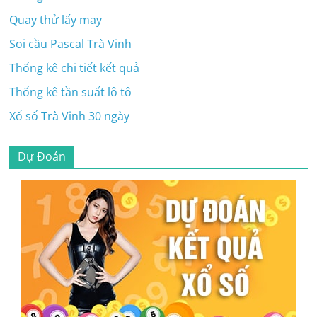
Quay thử lấy may
Soi cầu Pascal Trà Vinh
Thống kê chi tiết kết quả
Thống kê tần suất lô tô
Xổ số Trà Vinh 30 ngày
Dự Đoán