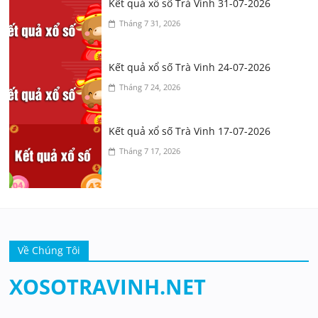
Kết quả xổ số Trà Vinh 31-07-2026
Tháng 7 31, 2026
Kết quả xổ số Trà Vinh 24-07-2026
Tháng 7 24, 2026
Kết quả xổ số Trà Vinh 17-07-2026
Tháng 7 17, 2026
Về Chúng Tôi
XOSOTRAVINH.NET