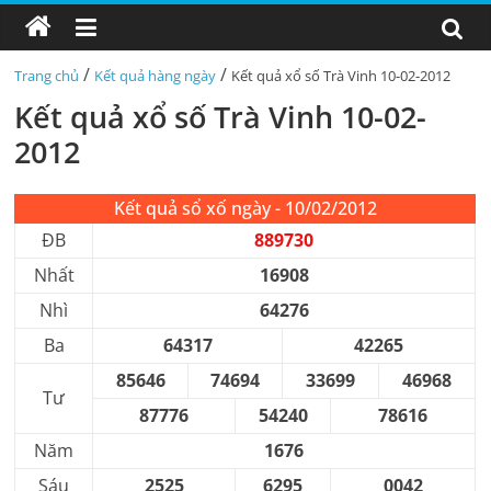
/
/
Trang chủ
Kết quả hàng ngày
Kết quả xổ số Trà Vinh 10-02-2012
Kết quả xổ số Trà Vinh 10-02-
2012
Kết quả sổ xố ngày - 10/02/2012
ĐB
889730
Nhất
16908
Nhì
64276
Ba
64317
42265
85646
74694
33699
46968
Tư
87776
54240
78616
Năm
1676
Sáu
2525
6295
0042