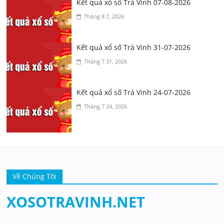
Kết quả xổ số Trà Vinh 07-08-2026
Tháng 8 7, 2026
Kết quả xổ số Trà Vinh 31-07-2026
Tháng 7 31, 2026
Kết quả xổ số Trà Vinh 24-07-2026
Tháng 7 24, 2026
Về Chúng Tôi
XOSOTRAVINH.NET