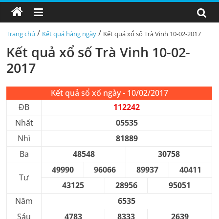
/
/
Trang chủ
Kết quả hàng ngày
Kết quả xổ số Trà Vinh 10-02-2017
Kết quả xổ số Trà Vinh 10-02-
2017
Kết quả sổ xố ngày - 10/02/2017
ĐB
112242
Nhất
05535
Nhì
81889
Ba
48548
30758
49990
96066
89937
40411
Tư
43125
28956
95051
Năm
6535
Sáu
4783
8333
2639