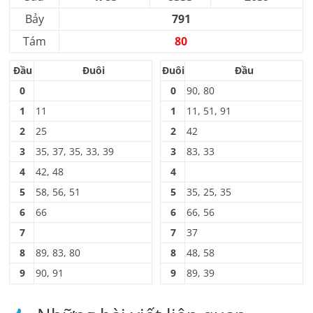
Bảy
791
Tám
80
Đầu
Đuôi
Đuôi
Đầu
0
0
90, 80
1
11
1
11, 51, 91
2
25
2
42
3
35, 37, 35, 33, 39
3
83, 33
4
42, 48
4
5
58, 56, 51
5
35, 25, 35
6
66
6
66, 56
7
7
37
8
89, 83, 80
8
48, 58
9
90, 91
9
89, 39