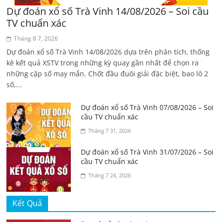
Dự đoán xổ số Trà Vinh 14/08/2026 – Soi cầu
TV chuẩn xác
Tháng 8 7, 2026
Dự đoán xổ số Trà Vinh 14/08/2026 dựa trên phân tích, thống
kê kết quả XSTV trong những kỳ quay gần nhất để chọn ra
những cặp số may mắn. Chốt đầu đuôi giải đặc biệt, bao lô 2
số,...
Dự đoán xổ số Trà Vinh 07/08/2026 – Soi
cầu TV chuẩn xác
Tháng 7 31, 2026
Dự đoán xổ số Trà Vinh 31/07/2026 – Soi
cầu TV chuẩn xác
Tháng 7 24, 2026
Kết Quả