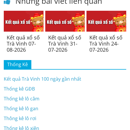
Những bài viết liên quan
Kết quả xổ số
Kết quả xổ số
Kết quả xổ số
Trà Vinh 07-
Trà Vinh 31-
Trà Vinh 24-
08-2026
07-2026
07-2026
Thống Kê
Kết quả Trà Vinh 100 ngày gần nhất
Thống kê GĐB
Thống kê lô câm
Thống kê lô gan
Thông kê lô rơi
Thống kê lô xiên