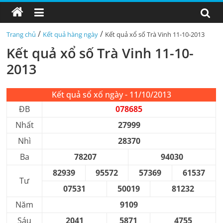
/
/
Trang chủ
Kết quả hàng ngày
Kết quả xổ số Trà Vinh 11-10-2013
Kết quả xổ số Trà Vinh 11-10-
2013
Kết quả sổ xố ngày - 11/10/2013
ĐB
078685
Nhất
27999
Nhì
28370
Ba
78207
94030
82939
95572
57369
61537
Tư
07531
50019
81232
Năm
9109
Sáu
2041
5871
4755