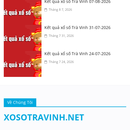
Kết quả xổ số Trà Vinh 07-08-2026
Tháng 8 7, 2026
Kết quả xổ số Trà Vinh 31-07-2026
Tháng 7 31, 2026
Kết quả xổ số Trà Vinh 24-07-2026
Tháng 7 24, 2026
Về Chúng Tôi
XOSOTRAVINH.NET