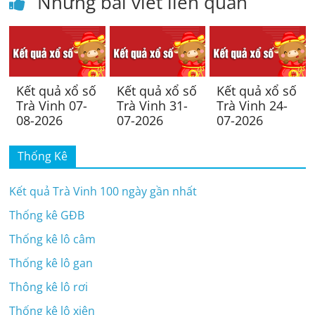
Những bài viết liên quan
Kết quả xổ số
Kết quả xổ số
Kết quả xổ số
Trà Vinh 07-
Trà Vinh 31-
Trà Vinh 24-
08-2026
07-2026
07-2026
Thống Kê
Kết quả Trà Vinh 100 ngày gần nhất
Thống kê GĐB
Thống kê lô câm
Thống kê lô gan
Thông kê lô rơi
Thống kê lô xiên