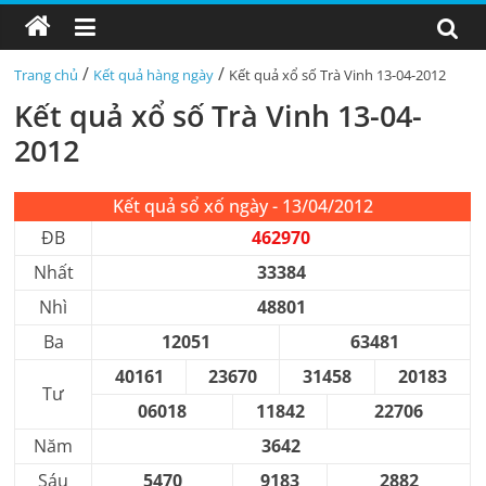
/
/
Trang chủ
Kết quả hàng ngày
Kết quả xổ số Trà Vinh 13-04-2012
Kết quả xổ số Trà Vinh 13-04-
2012
Kết quả sổ xố ngày - 13/04/2012
ĐB
462970
Nhất
33384
Nhì
48801
Ba
12051
63481
40161
23670
31458
20183
Tư
06018
11842
22706
Năm
3642
Sáu
5470
9183
2882