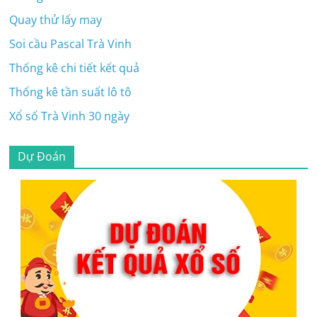
Quay thử lấy may
Soi cầu Pascal Trà Vinh
Thống kê chi tiết kết quả
Thống kê tần suất lô tô
Xổ số Trà Vinh 30 ngày
Dự Đoán