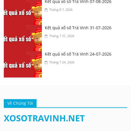
Kết quả xổ số Trà Vinh 07-08-2026
Tháng 8 7, 2026
Kết quả xổ số Trà Vinh 31-07-2026
Tháng 7 31, 2026
Kết quả xổ số Trà Vinh 24-07-2026
Tháng 7 24, 2026
Về Chúng Tôi
XOSOTRAVINH.NET