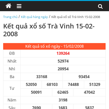
/
/
Trang chủ
Kết quả hàng ngày
Kết quả xổ số Trà Vinh 15-02-2008
Kết quả xổ số Trà Vinh 15-02-
2008
Kết quả sổ xố ngày - 15/02/2008
ĐB
139264
Nhất
52974
Nhì
20954
Ba
33168
93454
52050
68103
74488
51329
Tư
50091
62465
47042
Năm
3198
Sáu
7690
1683
5837