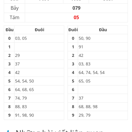
Bảy
079
Tám
05
Đầu
Đuôi
Đuôi
Đầu
0
03, 05
0
50, 90
1
1
91
2
29
2
42
3
37
3
03, 83
4
42
4
64, 74, 54, 54
5
54, 54, 50
5
65, 05
6
64, 68, 65
6
7
74, 79
7
37
8
88, 83
8
68, 88, 98
9
91, 98, 90
9
29, 79