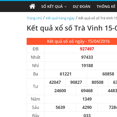
SỔ KẾT QUẢ
DỰ ĐOÁN
THỐNG KÊ
/
/
Trang chủ
Kết quả hàng ngày
Kết quả xổ số Trà Vinh 1
Kết quả xổ số Trà Vinh 15-
Kết quả sổ xố ngày - 15/04/2016
ĐB
927497
Nhất
97433
Nhì
19188
Ba
61221
60858
42047
90827
80508
6
Tư
24600
69468
448
Năm
1349
Sáu
5639
4290
728
Bảy
033