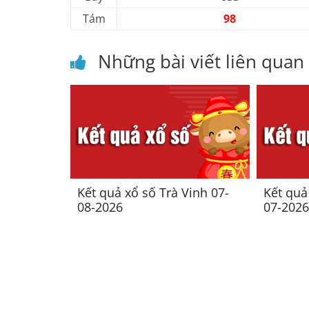
Tám
98
Những bài viết liên quan
Kết quả xổ số Trà Vinh 07-
Kết quả
08-2026
07-2026