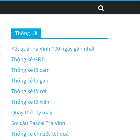
Thống Kê
Kết quả Trà Vinh 100 ngày gần nhất
Thống kê GĐB
Thống kê lô câm
Thống kê lô gan
Thông kê lô rơi
Thống kê lô xiên
Quay thử lấy may
Soi cầu Pascal Trà Vinh
Thống kê chi tiết kết quả