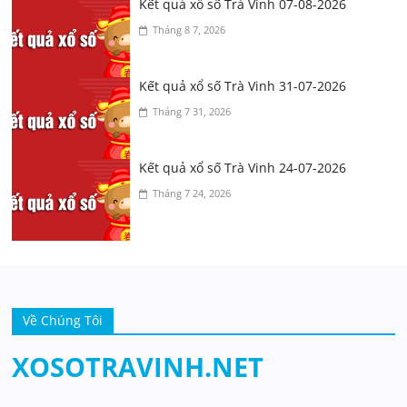
Kết quả xổ số Trà Vinh 07-08-2026
Tháng 8 7, 2026
Kết quả xổ số Trà Vinh 31-07-2026
Tháng 7 31, 2026
Kết quả xổ số Trà Vinh 24-07-2026
Tháng 7 24, 2026
Về Chúng Tôi
XOSOTRAVINH.NET