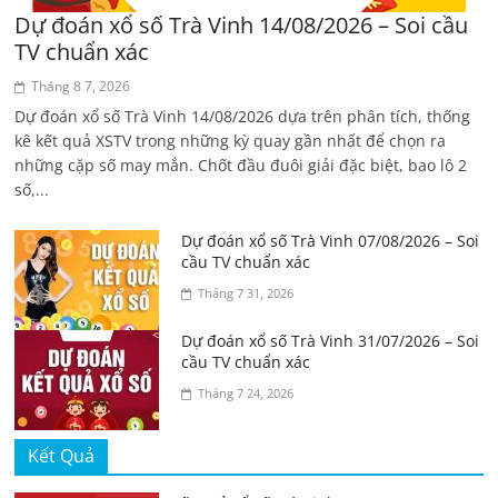
Dự đoán xổ số Trà Vinh 14/08/2026 – Soi cầu
TV chuẩn xác
Tháng 8 7, 2026
Dự đoán xổ số Trà Vinh 14/08/2026 dựa trên phân tích, thống
kê kết quả XSTV trong những kỳ quay gần nhất để chọn ra
những cặp số may mắn. Chốt đầu đuôi giải đặc biệt, bao lô 2
số,...
Dự đoán xổ số Trà Vinh 07/08/2026 – Soi
cầu TV chuẩn xác
Tháng 7 31, 2026
Dự đoán xổ số Trà Vinh 31/07/2026 – Soi
cầu TV chuẩn xác
Tháng 7 24, 2026
Kết Quả