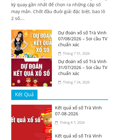
kỳ quay gần nhất để chọn ra những cặp số
may mắn. Chốt đầu đuôi giải đặc biệt, bao lô
2 số,...
Dự đoán xổ số Trà Vinh
07/08/2026 – Soi cầu TV
chuẩn xác
Tháng 7 31, 2026
Dự đoán xổ số Trà Vinh
31/07/2026 – Soi cầu TV
chuẩn xác
Tháng 7 24, 2026
Kết Quả
Kết quả xổ số Trà Vinh
07-08-2026
Tháng 8 7, 2026
Kết quả xổ số Trà Vinh