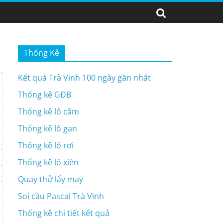
Thống Kê
Kết quả Trà Vinh 100 ngày gần nhất
Thống kê GĐB
Thống kê lô câm
Thống kê lô gan
Thông kê lô rơi
Thống kê lô xiên
Quay thử lấy may
Soi cầu Pascal Trà Vinh
Thống kê chi tiết kết quả