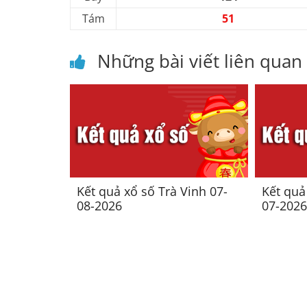
Tám
51
Những bài viết liên quan
Kết quả xổ số Trà Vinh 07-
Kết quả
08-2026
07-2026