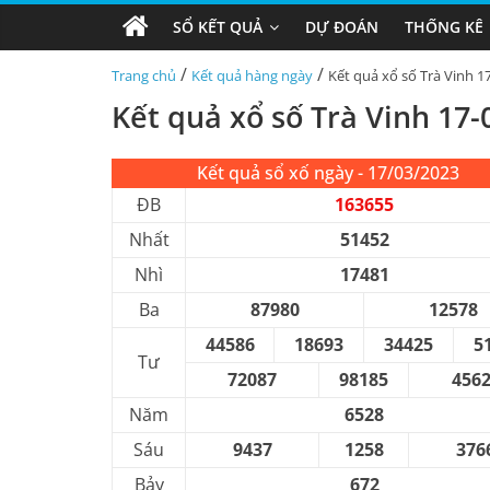
SỔ KẾT QUẢ
DỰ ĐOÁN
THỐNG KÊ
/
/
Trang chủ
Kết quả hàng ngày
Kết quả xổ số Trà Vinh 1
Kết quả xổ số Trà Vinh 17-
Kết quả sổ xố ngày - 17/03/2023
ĐB
163655
Nhất
51452
Nhì
17481
Ba
87980
12578
44586
18693
34425
5
Tư
72087
98185
456
Năm
6528
Sáu
9437
1258
376
Bảy
672