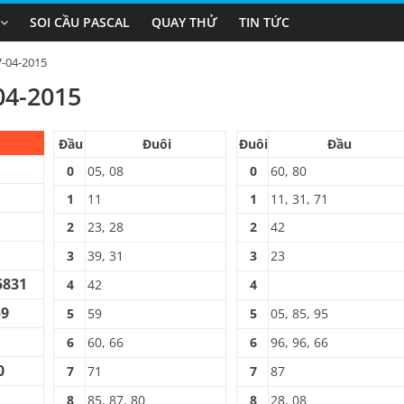
SOI CẦU PASCAL
QUAY THỬ
TIN TỨC
7-04-2015
04-2015
Đầu
Đuôi
Đuôi
Đầu
0
05, 08
0
60, 80
1
11
1
11, 31, 71
2
23, 28
2
42
3
39, 31
3
23
5831
4
42
4
59
5
59
5
05, 85, 95
6
60, 66
6
96, 96, 66
0
7
71
7
87
8
85, 87, 80
8
28, 08