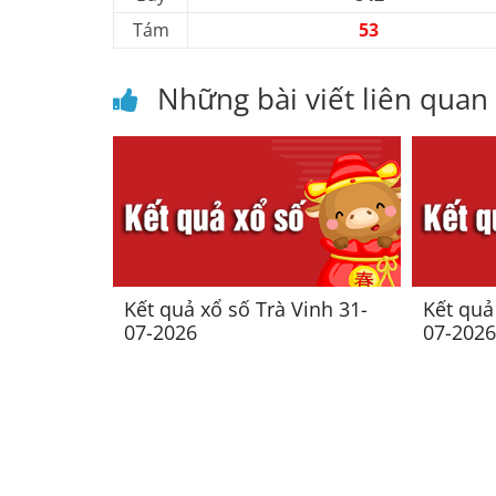
Tám
53
Những bài viết liên quan
Kết quả xổ số Trà Vinh 31-
Kết quả
07-2026
07-2026