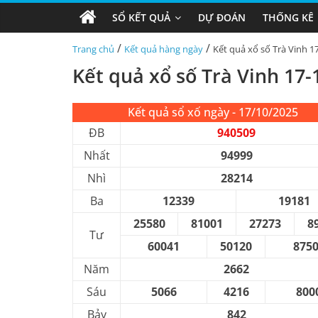
SỔ KẾT QUẢ
DỰ ĐOÁN
THỐNG KÊ
/
/
Trang chủ
Kết quả hàng ngày
Kết quả xổ số Trà Vinh 1
Kết quả xổ số Trà Vinh 17-
Kết quả sổ xố ngày - 17/10/2025
ĐB
940509
Nhất
94999
Nhì
28214
Ba
12339
19181
25580
81001
27273
8
Tư
60041
50120
875
Năm
2662
Sáu
5066
4216
800
Bảy
842