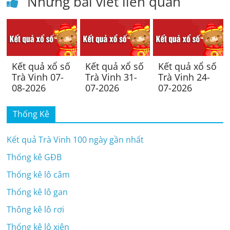
Những bài viết liên quan
Kết quả xổ số
Kết quả xổ số
Kết quả xổ số
Trà Vinh 07-
Trà Vinh 31-
Trà Vinh 24-
08-2026
07-2026
07-2026
Thống Kê
Kết quả Trà Vinh 100 ngày gần nhất
Thống kê GĐB
Thống kê lô câm
Thống kê lô gan
Thông kê lô rơi
Thống kê lô xiên