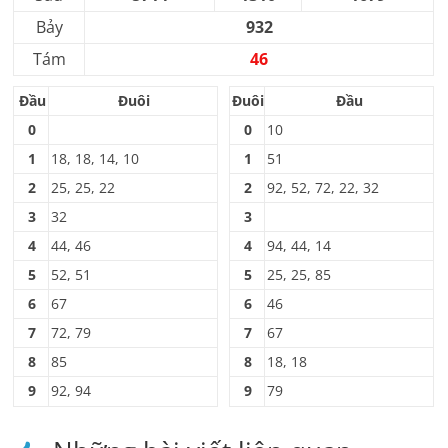
Bảy
932
Tám
46
Đầu
Đuôi
Đuôi
Đầu
0
0
10
1
18, 18, 14, 10
1
51
2
25, 25, 22
2
92, 52, 72, 22, 32
3
32
3
4
44, 46
4
94, 44, 14
5
52, 51
5
25, 25, 85
6
67
6
46
7
72, 79
7
67
8
85
8
18, 18
9
92, 94
9
79