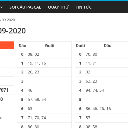
SOI CẦU PASCAL
QUAY THỬ
TIN TỨC
8-09-2020
09-2020
Đầu
Đuôi
Đuôi
Đầu
0
08, 02
0
70, 80
1
19, 11, 16
1
11, 71
2
26, 23
2
02
3
3
63, 23
7071
4
46
4
94, 74, 54
80
5
57, 58, 54
5
6
63
6
86, 46, 26, 16
6
7
71, 70, 74
7
57
8
86, 80
8
08, 58