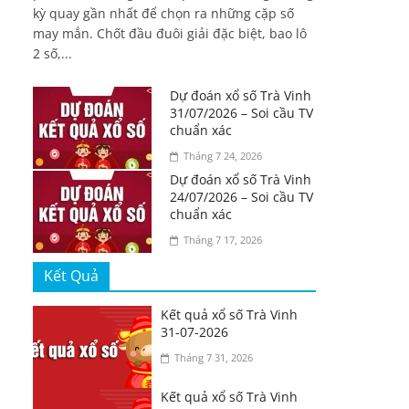
kỳ quay gần nhất để chọn ra những cặp số
may mắn. Chốt đầu đuôi giải đặc biệt, bao lô
2 số,...
Dự đoán xổ số Trà Vinh
31/07/2026 – Soi cầu TV
chuẩn xác
Tháng 7 24, 2026
Dự đoán xổ số Trà Vinh
24/07/2026 – Soi cầu TV
chuẩn xác
Tháng 7 17, 2026
Kết Quả
Kết quả xổ số Trà Vinh
31-07-2026
Tháng 7 31, 2026
Kết quả xổ số Trà Vinh