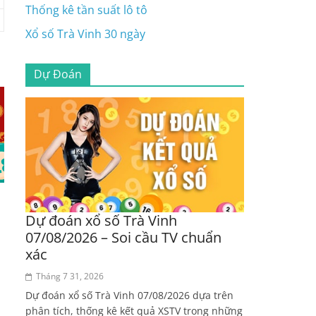
Thống kê tần suất lô tô
Xổ số Trà Vinh 30 ngày
Dự Đoán
Dự đoán xổ số Trà Vinh
07/08/2026 – Soi cầu TV chuẩn
xác
Tháng 7 31, 2026
Dự đoán xổ số Trà Vinh 07/08/2026 dựa trên
phân tích, thống kê kết quả XSTV trong những