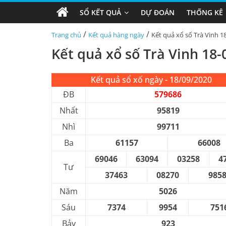
SỔ KẾT QUẢ
DỰ ĐOÁN
THỐNG KÊ
/
/
Trang chủ
Kết quả hàng ngày
Kết quả xổ số Trà Vinh 1
Kết quả xổ số Trà Vinh 18-
Kết quả sổ xố ngày - 18/09/2020
ĐB
579686
Nhất
95819
Nhì
99711
Ba
61157
66008
69046
63094
03258
4
Tư
37463
08270
985
Năm
5026
Sáu
7374
9954
751
Bảy
923