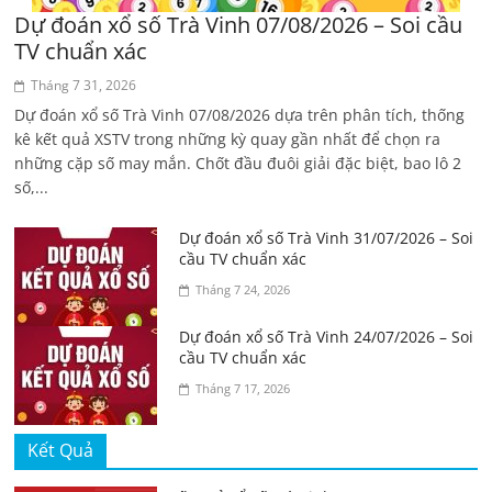
Dự đoán xổ số Trà Vinh 07/08/2026 – Soi cầu
TV chuẩn xác
Tháng 7 31, 2026
Dự đoán xổ số Trà Vinh 07/08/2026 dựa trên phân tích, thống
kê kết quả XSTV trong những kỳ quay gần nhất để chọn ra
những cặp số may mắn. Chốt đầu đuôi giải đặc biệt, bao lô 2
số,...
Dự đoán xổ số Trà Vinh 31/07/2026 – Soi
cầu TV chuẩn xác
Tháng 7 24, 2026
Dự đoán xổ số Trà Vinh 24/07/2026 – Soi
cầu TV chuẩn xác
Tháng 7 17, 2026
Kết Quả