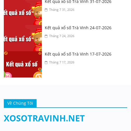
Kết quả xổ số Trà Vinh 31-07-2026
Tháng 7 31, 2026
Kết quả xổ số Trà Vinh 24-07-2026
Tháng 7 24, 2026
Kết quả xổ số Trà Vinh 17-07-2026
Tháng 7 17, 2026
Về Chúng Tôi
XOSOTRAVINH.NET