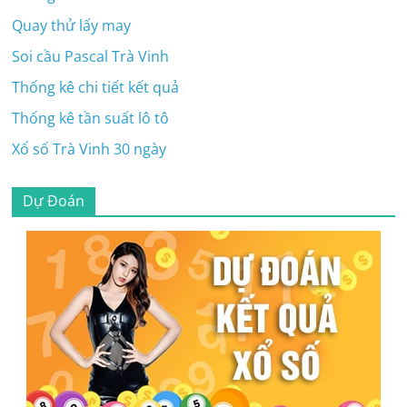
Quay thử lấy may
Soi cầu Pascal Trà Vinh
Thống kê chi tiết kết quả
Thống kê tần suất lô tô
Xổ số Trà Vinh 30 ngày
Dự Đoán