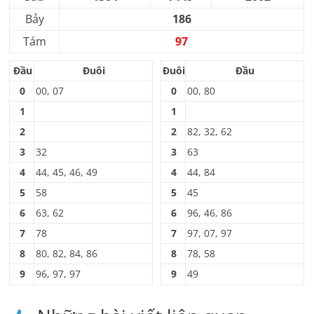
Bảy
186
Tám
97
Đầu
Đuôi
Đuôi
Đầu
0
00, 07
0
00, 80
1
1
2
2
82, 32, 62
3
32
3
63
4
44, 45, 46, 49
4
44, 84
5
58
5
45
6
63, 62
6
96, 46, 86
7
78
7
97, 07, 97
8
80, 82, 84, 86
8
78, 58
9
96, 97, 97
9
49