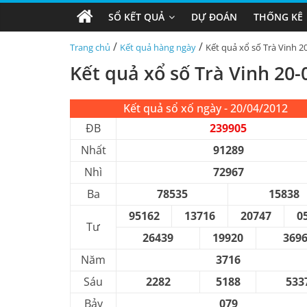
SỔ KẾT QUẢ
DỰ ĐOÁN
THỐNG KÊ
/
/
Trang chủ
Kết quả hàng ngày
Kết quả xổ số Trà Vinh 2
Kết quả xổ số Trà Vinh 20-
Kết quả sổ xố ngày - 20/04/2012
ĐB
239905
Nhất
91289
Nhì
72967
Ba
78535
15838
95162
13716
20747
0
Tư
26439
19920
369
Năm
3716
Sáu
2282
5188
533
Bảy
079