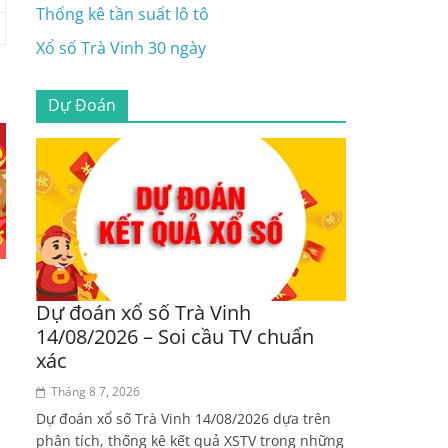
Thống kê tần suất lô tô
Xổ số Trà Vinh 30 ngày
Dự Đoán
Dự đoán xổ số Trà Vinh
14/08/2026 – Soi cầu TV chuẩn
xác
Tháng 8 7, 2026
Dự đoán xổ số Trà Vinh 14/08/2026 dựa trên
phân tích, thống kê kết quả XSTV trong những