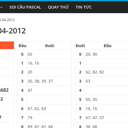
SOI CẦU PASCAL
QUAY THỬ
TIN TỨC
0-04-2012
04-2012
Đầu
Đuôi
Đuôi
Đầu
0
05
0
20, 90
1
16, 16
1
2
20
2
62, 82, 82
3
35, 38, 39, 37
3
63
5682
4
47
4
63
5
5
05, 35
6
67, 62, 63
6
16, 16
7
7
79
7
67, 47, 37
8
89, 82, 82, 88
8
38, 88