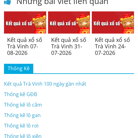
Những bài viết liên quan
Kết quả xổ số
Kết quả xổ số
Kết quả xổ số
Trà Vinh 07-
Trà Vinh 31-
Trà Vinh 24-
08-2026
07-2026
07-2026
Thống Kê
Kết quả Trà Vinh 100 ngày gần nhất
Thống kê GĐB
Thống kê lô câm
Thống kê lô gan
Thông kê lô rơi
Thống kê lô xiên