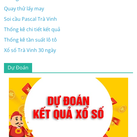
Quay thử lấy may
Soi cầu Pascal Trà Vinh
Thống kê chi tiết kết quả
Thống kê tần suất lô tô
Xổ số Trà Vinh 30 ngày
Dự Đoán