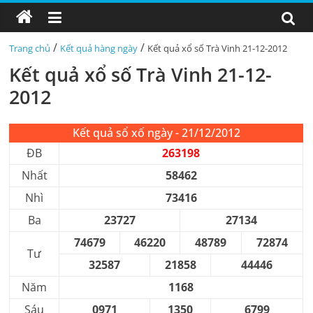
/
/
Trang chủ
Kết quả hàng ngày
Kết quả xổ số Trà Vinh 21-12-2012
Kết quả xổ số Trà Vinh 21-12-
2012
Kết quả sổ xố ngày - 21/12/2012
ĐB
263198
Nhất
58462
Nhì
73416
Ba
23727
27134
74679
46220
48789
72874
Tư
32587
21858
44446
Năm
1168
Sáu
0971
1350
6799