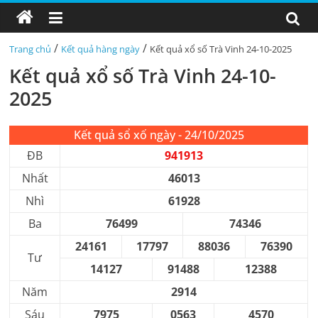
/
/
Trang chủ
Kết quả hàng ngày
Kết quả xổ số Trà Vinh 24-10-2025
Kết quả xổ số Trà Vinh 24-10-
2025
Kết quả sổ xố ngày - 24/10/2025
ĐB
941913
Nhất
46013
Nhì
61928
Ba
76499
74346
24161
17797
88036
76390
Tư
14127
91488
12388
Năm
2914
Sáu
7975
0563
4570