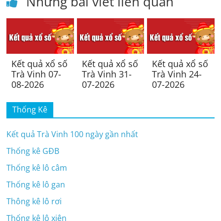
Những bài viết liên quan
Kết quả xổ số
Kết quả xổ số
Kết quả xổ số
Trà Vinh 07-
Trà Vinh 31-
Trà Vinh 24-
08-2026
07-2026
07-2026
Thống Kê
Kết quả Trà Vinh 100 ngày gần nhất
Thống kê GĐB
Thống kê lô câm
Thống kê lô gan
Thông kê lô rơi
Thống kê lô xiên