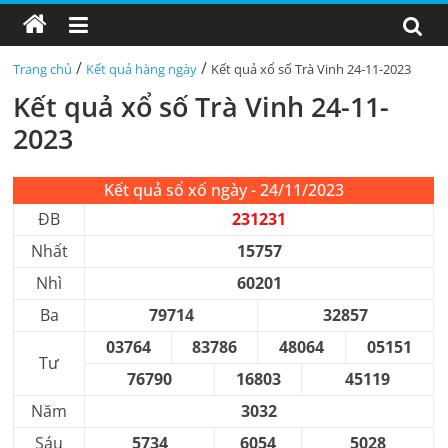
/
/
Trang chủ
Kết quả hàng ngày
Kết quả xổ số Trà Vinh 24-11-2023
Kết quả xổ số Trà Vinh 24-11-
2023
Kết quả sổ xố ngày - 24/11/2023
ĐB
231231
Nhất
15757
Nhì
60201
Ba
79714
32857
03764
83786
48064
05151
Tư
76790
16803
45119
Năm
3032
Sáu
5734
6054
5028