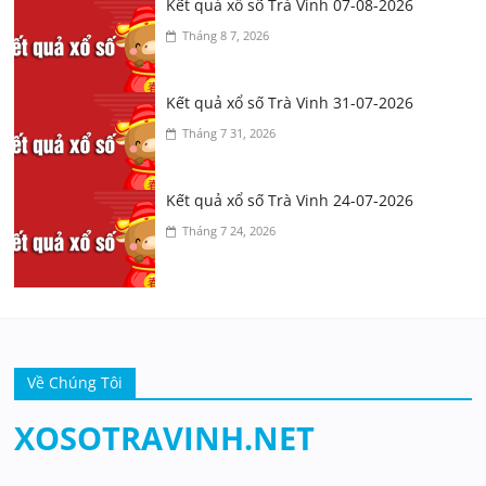
Kết quả xổ số Trà Vinh 07-08-2026
Tháng 8 7, 2026
Kết quả xổ số Trà Vinh 31-07-2026
Tháng 7 31, 2026
Kết quả xổ số Trà Vinh 24-07-2026
Tháng 7 24, 2026
Về Chúng Tôi
XOSOTRAVINH.NET