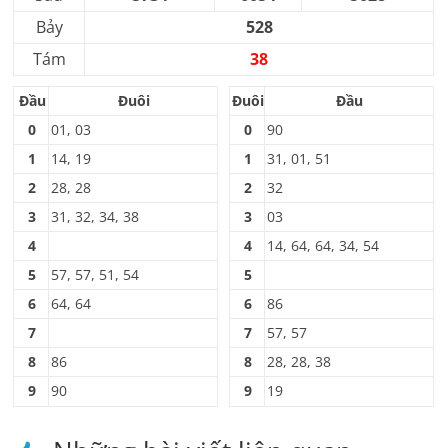
Bảy
528
Tám
38
Đầu
Đuôi
Đuôi
Đầu
0
01, 03
0
90
1
14, 19
1
31, 01, 51
2
28, 28
2
32
3
31, 32, 34, 38
3
03
4
4
14, 64, 64, 34, 54
5
57, 57, 51, 54
5
6
64, 64
6
86
7
7
57, 57
8
86
8
28, 28, 38
9
90
9
19