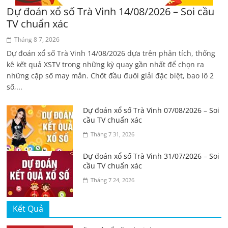
Dự đoán xổ số Trà Vinh 14/08/2026 – Soi cầu
TV chuẩn xác
Tháng 8 7, 2026
Dự đoán xổ số Trà Vinh 14/08/2026 dựa trên phân tích, thống
kê kết quả XSTV trong những kỳ quay gần nhất để chọn ra
những cặp số may mắn. Chốt đầu đuôi giải đặc biệt, bao lô 2
số,...
Dự đoán xổ số Trà Vinh 07/08/2026 – Soi
cầu TV chuẩn xác
Tháng 7 31, 2026
Dự đoán xổ số Trà Vinh 31/07/2026 – Soi
cầu TV chuẩn xác
Tháng 7 24, 2026
Kết Quả