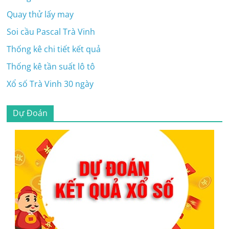
Quay thử lấy may
Soi cầu Pascal Trà Vinh
Thống kê chi tiết kết quả
Thống kê tần suất lô tô
Xổ số Trà Vinh 30 ngày
Dự Đoán