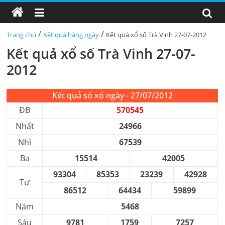
/
/
Trang chủ
Kết quả hàng ngày
Kết quả xổ số Trà Vinh 27-07-2012
Kết quả xổ số Trà Vinh 27-07-
2012
Kết quả sổ xố ngày - 27/07/2012
ĐB
570545
Nhất
24966
Nhì
67539
Ba
15514
42005
93304
85353
23239
42928
Tư
86512
64434
59899
Năm
5468
Sáu
9781
1759
7257