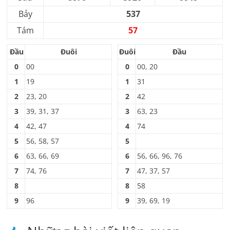
Bảy
537
Tám
57
Đầu
Đuôi
Đuôi
Đầu
0
00
0
00, 20
1
19
1
31
2
23, 20
2
42
3
39, 31, 37
3
63, 23
4
42, 47
4
74
5
56, 58, 57
5
6
63, 66, 69
6
56, 66, 96, 76
7
74, 76
7
47, 37, 57
8
8
58
9
96
9
39, 69, 19