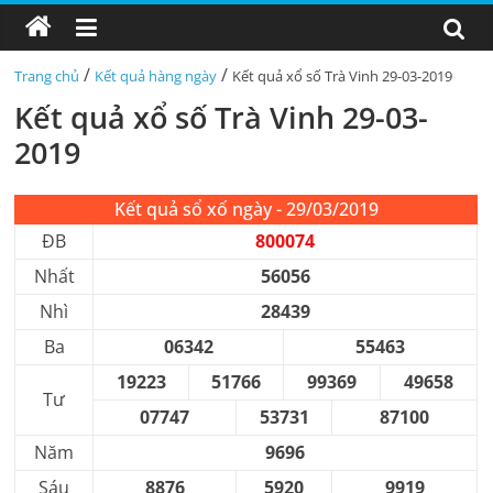
/
/
Trang chủ
Kết quả hàng ngày
Kết quả xổ số Trà Vinh 29-03-2019
Kết quả xổ số Trà Vinh 29-03-
2019
Kết quả sổ xố ngày - 29/03/2019
ĐB
800074
Nhất
56056
Nhì
28439
Ba
06342
55463
19223
51766
99369
49658
Tư
07747
53731
87100
Năm
9696
Sáu
8876
5920
9919