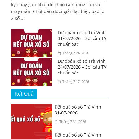
kỳ quay gần nhất để chọn ra những cặp số
may mắn. Chốt đầu đuôi giải đặc biệt, bao lô
2 số,...
Dự đoán xổ số Trà Vinh
31/07/2026 – Soi cầu TV
chuẩn xác
Tháng 7 24, 2026
Dự đoán xổ số Trà Vinh
24/07/2026 – Soi cầu TV
chuẩn xác
Tháng 7 17, 2026
Kết Quả
Kết quả xổ số Trà Vinh
31-07-2026
Tháng 7 31, 2026
Kết quả xổ số Trà Vinh