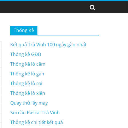
Thống Kê
Kết quả Trà Vinh 100 ngày gần nhất
Thống kê GĐB
Thống kê lô câm
Thống kê lô gan
Thông kê lô rơi
Thống kê lô xiên
Quay thử lấy may
Soi cầu Pascal Trà Vinh
Thống kê chi tiết kết quả