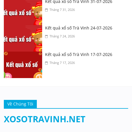
Kết quả xổ số Trà Vinh 31-07-2026
Tháng 7 31, 2026
Kết quả xổ số Trà Vinh 24-07-2026
Tháng 7 24, 2026
Kết quả xổ số Trà Vinh 17-07-2026
Tháng 7 17, 2026
Về Chúng Tôi
XOSOTRAVINH.NET