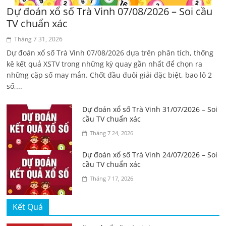
Dự đoán xổ số Trà Vinh 07/08/2026 – Soi cầu
TV chuẩn xác
Tháng 7 31, 2026
Dự đoán xổ số Trà Vinh 07/08/2026 dựa trên phân tích, thống
kê kết quả XSTV trong những kỳ quay gần nhất để chọn ra
những cặp số may mắn. Chốt đầu đuôi giải đặc biệt, bao lô 2
số,...
Dự đoán xổ số Trà Vinh 31/07/2026 – Soi
cầu TV chuẩn xác
Tháng 7 24, 2026
Dự đoán xổ số Trà Vinh 24/07/2026 – Soi
cầu TV chuẩn xác
Tháng 7 17, 2026
Kết Quả