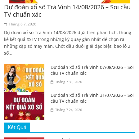
Dự đoán xổ số Trà Vinh 14/08/2026 – Soi cầu
TV chuẩn xác
Tháng 8 7, 2026
Dự đoán xổ số Trà Vinh 14/08/2026 dựa trên phân tích, thống
kê kết quả XSTV trong những kỳ quay gần nhất để chọn ra
những cặp số may mắn. Chốt đầu đuôi giải đặc biệt, bao lô 2
số,...
Dự đoán xổ số Trà Vinh 07/08/2026 – Soi
cầu TV chuẩn xác
Tháng 7 31, 2026
Dự đoán xổ số Trà Vinh 31/07/2026 – Soi
cầu TV chuẩn xác
Tháng 7 24, 2026
Kết Quả