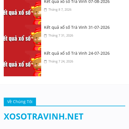
Kết quả xổ số Trà Vinh 07-08-2026
Tháng 8 7, 2026
Kết quả xổ số Trà Vinh 31-07-2026
Tháng 7 31, 2026
Kết quả xổ số Trà Vinh 24-07-2026
Tháng 7 24, 2026
Về Chúng Tôi
XOSOTRAVINH.NET