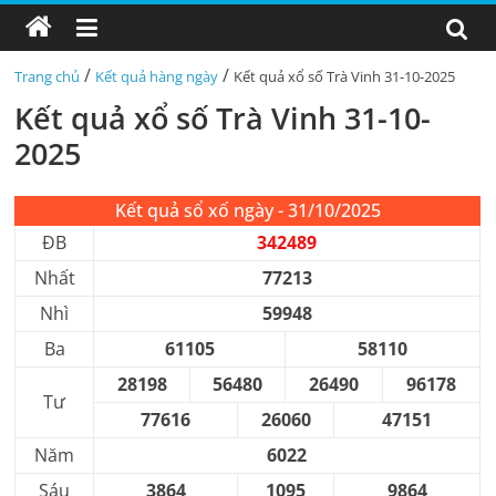
/
/
Trang chủ
Kết quả hàng ngày
Kết quả xổ số Trà Vinh 31-10-2025
Kết quả xổ số Trà Vinh 31-10-
2025
Kết quả sổ xố ngày - 31/10/2025
ĐB
342489
Nhất
77213
Nhì
59948
Ba
61105
58110
28198
56480
26490
96178
Tư
77616
26060
47151
Năm
6022
Sáu
3864
1095
9864