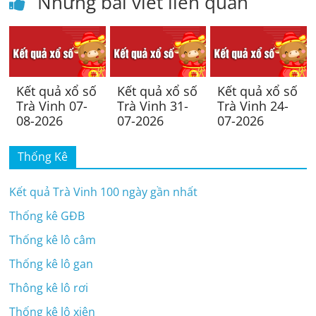
Những bài viết liên quan
Kết quả xổ số
Kết quả xổ số
Kết quả xổ số
Trà Vinh 07-
Trà Vinh 31-
Trà Vinh 24-
08-2026
07-2026
07-2026
Thống Kê
Kết quả Trà Vinh 100 ngày gần nhất
Thống kê GĐB
Thống kê lô câm
Thống kê lô gan
Thông kê lô rơi
Thống kê lô xiên