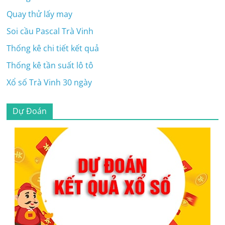
Quay thử lấy may
Soi cầu Pascal Trà Vinh
Thống kê chi tiết kết quả
Thống kê tần suất lô tô
Xổ số Trà Vinh 30 ngày
Dự Đoán