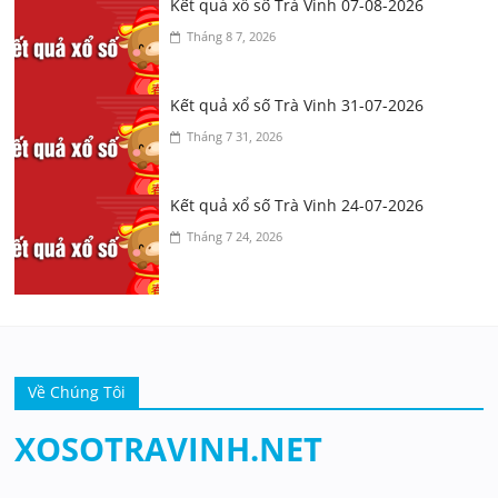
Kết quả xổ số Trà Vinh 07-08-2026
Tháng 8 7, 2026
Kết quả xổ số Trà Vinh 31-07-2026
Tháng 7 31, 2026
Kết quả xổ số Trà Vinh 24-07-2026
Tháng 7 24, 2026
Về Chúng Tôi
XOSOTRAVINH.NET