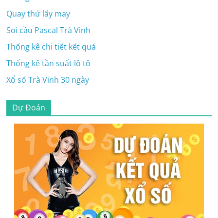
Quay thử lấy may
Soi cầu Pascal Trà Vinh
Thống kê chi tiết kết quả
Thống kê tần suất lô tô
Xổ số Trà Vinh 30 ngày
Dự Đoán