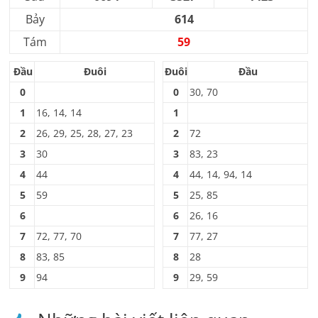
Bảy
614
Tám
59
Đầu
Đuôi
Đuôi
Đầu
0
0
30, 70
1
16, 14, 14
1
2
26, 29, 25, 28, 27, 23
2
72
3
30
3
83, 23
4
44
4
44, 14, 94, 14
5
59
5
25, 85
6
6
26, 16
7
72, 77, 70
7
77, 27
8
83, 85
8
28
9
94
9
29, 59