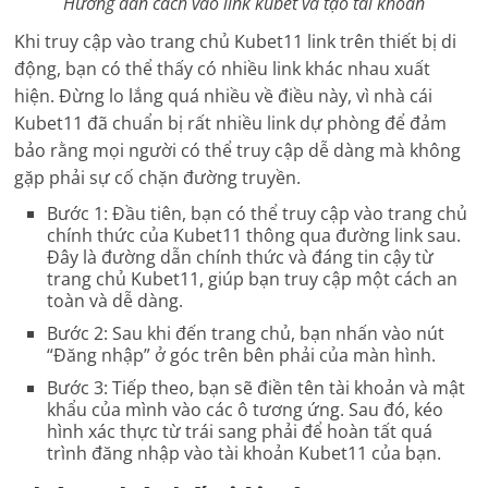
Hướng dẫn cách vào link kubet và tạo tài khoản
Khi truy cập vào trang chủ Kubet11 link trên thiết bị di
động, bạn có thể thấy có nhiều link khác nhau xuất
hiện. Đừng lo lắng quá nhiều về điều này, vì nhà cái
Kubet11 đã chuẩn bị rất nhiều link dự phòng để đảm
bảo rằng mọi người có thể truy cập dễ dàng mà không
gặp phải sự cố chặn đường truyền.
Bước 1: Đầu tiên, bạn có thể truy cập vào trang chủ
chính thức của Kubet11 thông qua đường link sau.
Đây là đường dẫn chính thức và đáng tin cậy từ
trang chủ Kubet11, giúp bạn truy cập một cách an
toàn và dễ dàng.
Bước 2: Sau khi đến trang chủ, bạn nhấn vào nút
“Đăng nhập” ở góc trên bên phải của màn hình.
Bước 3: Tiếp theo, bạn sẽ điền tên tài khoản và mật
khẩu của mình vào các ô tương ứng. Sau đó, kéo
hình xác thực từ trái sang phải để hoàn tất quá
trình đăng nhập vào tài khoản Kubet11 của bạn.