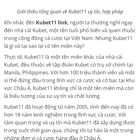
Giới thiệu tổng quan về Kubet11 uy tín, hợp pháp
Khi nhắc đến
Kubet11 link
, người ta thường nghĩ ngay
đến nhà cái Kubet, một tên tuổi phổ biến và quen thuộc
trong cộng đồng cá cược tại Việt Nam. Nhưng Kubet11
là gì và tại sao lại có tên miền này?
Thực tế, Kubet11 là một tên miền khác của nhà cái
Kubet, đều thuộc về tập đoàn Kubet có trụ sở chính tại
Manila, Philippines. Với hơn 100 triệu thành viên và một
vị thế đứng đầu trong lĩnh vực cá cược và cờ bạc tại khu
vực Châu Á, Kubet11 không chỉ là một tên miền mà còn
là biểu tượng của sự uy tín và chất lượng.
Kubet11 đã hoạt động từ năm 2005, tính đến nay đã có
hơn 18 năm kinh nghiệm trong lĩnh vực cá cược. Với
tầm quan trọng và uy tín mà Kubet11 đã xây dựng được
trong suốt thời gian qua, chúng tôi tự hào là một trong
những đơn vị cá cược hàng đầu ở Châu Á.