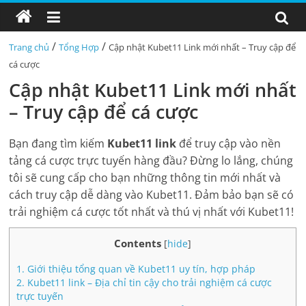
/
/
Trang chủ
Tổng Hợp
Cập nhật Kubet11 Link mới nhất – Truy cập để
cá cược
Cập nhật Kubet11 Link mới nhất
– Truy cập để cá cược
Bạn đang tìm kiếm
Kubet11 link
để truy cập vào nền
tảng cá cược trực tuyến hàng đầu? Đừng lo lắng, chúng
tôi sẽ cung cấp cho bạn những thông tin mới nhất và
cách truy cập dễ dàng vào Kubet11. Đảm bảo bạn sẽ có
trải nghiệm cá cược tốt nhất và thú vị nhất với Kubet11!
Contents
[
hide
]
1.
Giới thiệu tổng quan về Kubet11 uy tín, hợp pháp
2.
Kubet11 link – Địa chỉ tin cậy cho trải nghiệm cá cược
trực tuyến