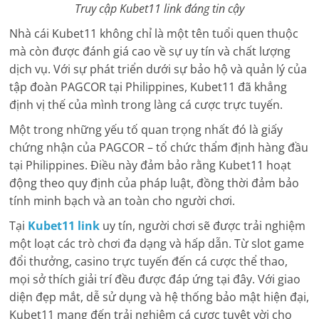
Truy cập Kubet11 link đáng tin cậy
Nhà cái Kubet11 không chỉ là một tên tuổi quen thuộc
mà còn được đánh giá cao về sự uy tín và chất lượng
dịch vụ. Với sự phát triển dưới sự bảo hộ và quản lý của
tập đoàn PAGCOR tại Philippines, Kubet11 đã khẳng
định vị thế của mình trong làng cá cược trực tuyến.
Một trong những yếu tố quan trọng nhất đó là giấy
chứng nhận của PAGCOR – tổ chức thẩm định hàng đầu
tại Philippines. Điều này đảm bảo rằng Kubet11 hoạt
động theo quy định của pháp luật, đồng thời đảm bảo
tính minh bạch và an toàn cho người chơi.
Tại
Kubet11 link
uy tín, người chơi sẽ được trải nghiệm
một loạt các trò chơi đa dạng và hấp dẫn. Từ slot game
đổi thưởng, casino trực tuyến đến cá cược thể thao,
mọi sở thích giải trí đều được đáp ứng tại đây. Với giao
diện đẹp mắt, dễ sử dụng và hệ thống bảo mật hiện đại,
Kubet11 mang đến trải nghiệm cá cược tuyệt vời cho