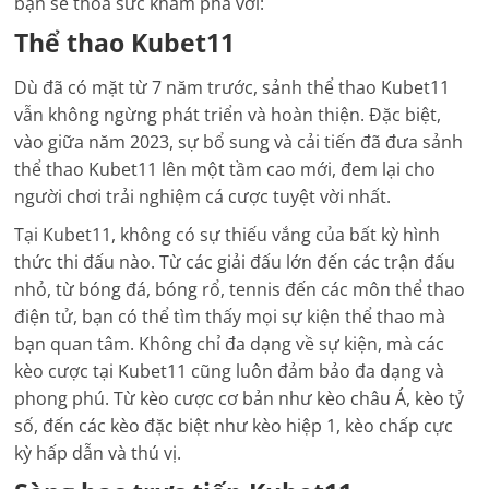
bạn sẽ thỏa sức khám phá với:
Thể thao Kubet11
Dù đã có mặt từ 7 năm trước, sảnh thể thao Kubet11
vẫn không ngừng phát triển và hoàn thiện. Đặc biệt,
vào giữa năm 2023, sự bổ sung và cải tiến đã đưa sảnh
thể thao Kubet11 lên một tầm cao mới, đem lại cho
người chơi trải nghiệm cá cược tuyệt vời nhất.
Tại Kubet11, không có sự thiếu vắng của bất kỳ hình
thức thi đấu nào. Từ các giải đấu lớn đến các trận đấu
nhỏ, từ bóng đá, bóng rổ, tennis đến các môn thể thao
điện tử, bạn có thể tìm thấy mọi sự kiện thể thao mà
bạn quan tâm. Không chỉ đa dạng về sự kiện, mà các
kèo cược tại Kubet11 cũng luôn đảm bảo đa dạng và
phong phú. Từ kèo cược cơ bản như kèo châu Á, kèo tỷ
số, đến các kèo đặc biệt như kèo hiệp 1, kèo chấp cực
kỳ hấp dẫn và thú vị.