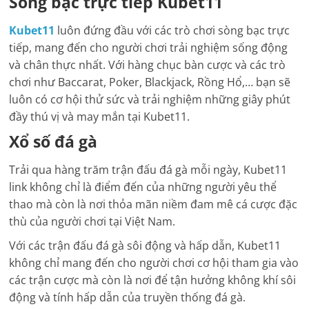
Sòng bạc trực tiếp Kubet11
Kubet11
luôn đứng đầu với các trò chơi sòng bạc trực
tiếp, mang đến cho người chơi trải nghiệm sống động
và chân thực nhất. Với hàng chục bàn cược và các trò
chơi như Baccarat, Poker, Blackjack, Rồng Hổ,… bạn sẽ
luôn có cơ hội thử sức và trải nghiệm những giây phút
đầy thú vị và may mắn tại Kubet11.
Xổ số đá gà
Trải qua hàng trăm trận đấu đá gà mỗi ngày, Kubet11
link không chỉ là điểm đến của những người yêu thể
thao mà còn là nơi thỏa mãn niềm đam mê cá cược đặc
thù của người chơi tại Việt Nam.
Với các trận đấu đá gà sôi động và hấp dẫn, Kubet11
không chỉ mang đến cho người chơi cơ hội tham gia vào
các trận cược mà còn là nơi để tận hưởng không khí sôi
động và tính hấp dẫn của truyền thống đá gà.