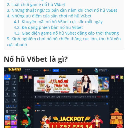
2.
Luật chơi game nổ hũ V6bet
3.
Những thuật ngữ cơ bản cần nắm khi chơi nổ hũ V6Bet
4.
Những ưu điểm của sân chơi nổ hũ V6bet
4.1.
Khuyến mãi nổ hũ V6bet cực sốc mỗi ngày
4.2.
Đa dạng phiên bản nổ hũ V6bet
4.3.
Giao diện game nổ hũ V6bet đẳng cấp thời thượng
5.
Kinh nghiệm chơi nổ hũ chiến thắng cực lớn, thu hồi vốn
cực nhanh
Nổ hũ V6bet là gì?