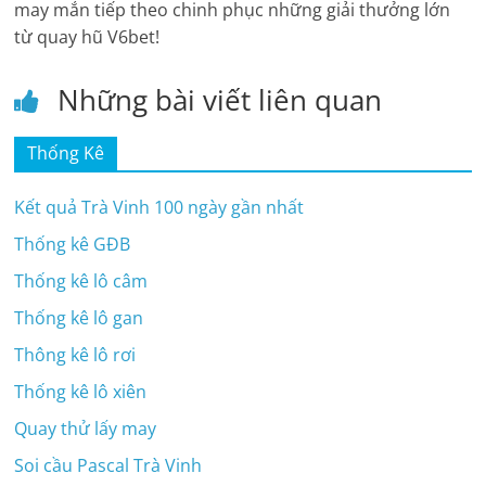
may mắn tiếp theo chinh phục những giải thưởng lớn
từ quay hũ V6bet!
Những bài viết liên quan
Thống Kê
Kết quả Trà Vinh 100 ngày gần nhất
Thống kê GĐB
Thống kê lô câm
Thống kê lô gan
Thông kê lô rơi
Thống kê lô xiên
Quay thử lấy may
Soi cầu Pascal Trà Vinh