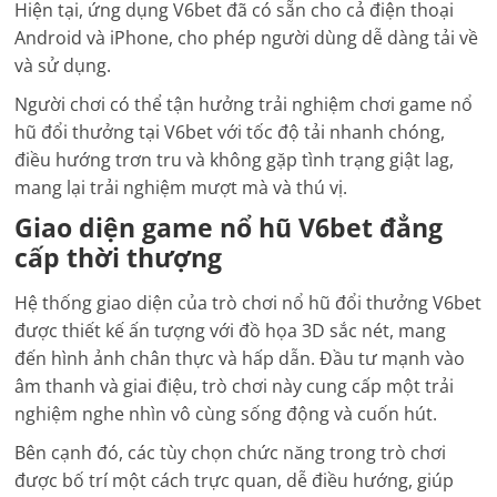
Hiện tại, ứng dụng V6bet đã có sẵn cho cả điện thoại
Android và iPhone, cho phép người dùng dễ dàng tải về
và sử dụng.
Người chơi có thể tận hưởng trải nghiệm chơi game nổ
hũ đổi thưởng tại V6bet với tốc độ tải nhanh chóng,
điều hướng trơn tru và không gặp tình trạng giật lag,
mang lại trải nghiệm mượt mà và thú vị.
Giao diện game nổ hũ V6bet đẳng
cấp thời thượng
Hệ thống giao diện của trò chơi nổ hũ đổi thưởng V6bet
được thiết kế ấn tượng với đồ họa 3D sắc nét, mang
đến hình ảnh chân thực và hấp dẫn. Đầu tư mạnh vào
âm thanh và giai điệu, trò chơi này cung cấp một trải
nghiệm nghe nhìn vô cùng sống động và cuốn hút.
Bên cạnh đó, các tùy chọn chức năng trong trò chơi
được bố trí một cách trực quan, dễ điều hướng, giúp