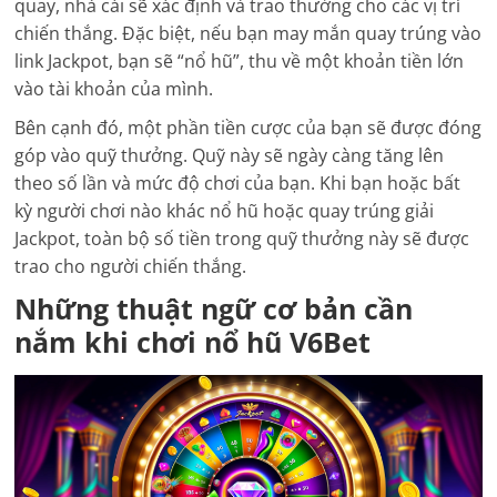
quay, nhà cái sẽ xác định và trao thưởng cho các vị trí
chiến thắng. Đặc biệt, nếu bạn may mắn quay trúng vào
link Jackpot, bạn sẽ “nổ hũ”, thu về một khoản tiền lớn
vào tài khoản của mình.
Bên cạnh đó, một phần tiền cược của bạn sẽ được đóng
góp vào quỹ thưởng. Quỹ này sẽ ngày càng tăng lên
theo số lần và mức độ chơi của bạn. Khi bạn hoặc bất
kỳ người chơi nào khác nổ hũ hoặc quay trúng giải
Jackpot, toàn bộ số tiền trong quỹ thưởng này sẽ được
trao cho người chiến thắng.
Những thuật ngữ cơ bản cần
nắm khi chơi nổ hũ V6Bet