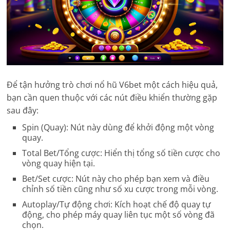
Để tận hưởng trò chơi nổ hũ V6bet một cách hiệu quả,
bạn cần quen thuộc với các nút điều khiển thường gặp
sau đây:
Spin (Quay): Nút này dùng để khởi động một vòng
quay.
Total Bet/Tổng cược: Hiển thị tổng số tiền cược cho
vòng quay hiện tại.
Bet/Set cược: Nút này cho phép bạn xem và điều
chỉnh số tiền cũng như số xu cược trong mỗi vòng.
Autoplay/Tự động chơi: Kích hoạt chế độ quay tự
động, cho phép máy quay liên tục một số vòng đã
chọn.