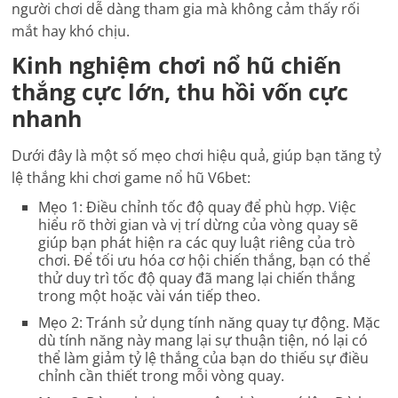
người chơi dễ dàng tham gia mà không cảm thấy rối
mắt hay khó chịu.
Kinh nghiệm chơi nổ hũ chiến
thắng cực lớn, thu hồi vốn cực
nhanh
Dưới đây là một số mẹo chơi hiệu quả, giúp bạn tăng tỷ
lệ thắng khi chơi game nổ hũ V6bet:
Mẹo 1: Điều chỉnh tốc độ quay để phù hợp. Việc
hiểu rõ thời gian và vị trí dừng của vòng quay sẽ
giúp bạn phát hiện ra các quy luật riêng của trò
chơi. Để tối ưu hóa cơ hội chiến thắng, bạn có thể
thử duy trì tốc độ quay đã mang lại chiến thắng
trong một hoặc vài ván tiếp theo.
Mẹo 2: Tránh sử dụng tính năng quay tự động. Mặc
dù tính năng này mang lại sự thuận tiện, nó lại có
thể làm giảm tỷ lệ thắng của bạn do thiếu sự điều
chỉnh cần thiết trong mỗi vòng quay.