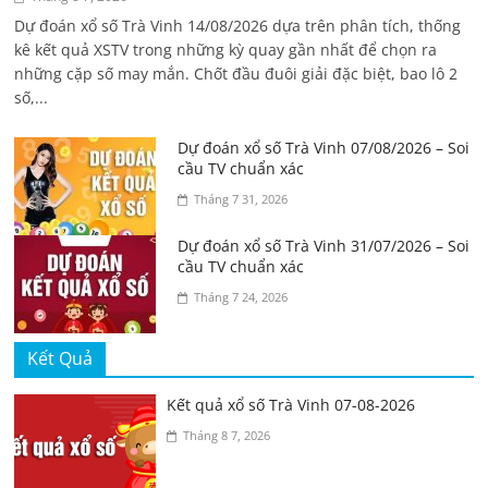
Dự đoán xổ số Trà Vinh 14/08/2026 dựa trên phân tích, thống
kê kết quả XSTV trong những kỳ quay gần nhất để chọn ra
những cặp số may mắn. Chốt đầu đuôi giải đặc biệt, bao lô 2
số,...
Dự đoán xổ số Trà Vinh 07/08/2026 – Soi
cầu TV chuẩn xác
Tháng 7 31, 2026
Dự đoán xổ số Trà Vinh 31/07/2026 – Soi
cầu TV chuẩn xác
Tháng 7 24, 2026
Kết Quả
Kết quả xổ số Trà Vinh 07-08-2026
Tháng 8 7, 2026