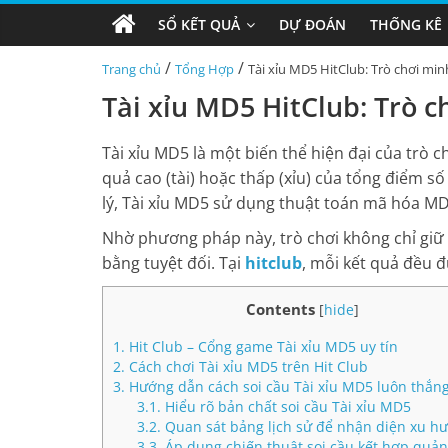
SỔ KẾT QUẢ
DỰ ĐOÁN
THỐNG KÊ
/
/
Trang chủ
Tổng Hợp
Tài xỉu MD5 HitClub: Trò chơi mi
Tài xỉu MD5 HitClub: Trò 
Tài xỉu MD5 là một biến thể hiện đại của trò c
quả cao (tài) hoặc thấp (xỉu) của tổng điểm số 
lý, Tài xỉu MD5 sử dụng thuật toán mã hóa MD
Nhờ phương pháp này, trò chơi không chỉ giữ
bằng tuyệt đối. Tại
hitclub
, mỗi kết quả đều 
Contents
[
hide
]
1.
Hit Club – Cổng game Tài xỉu MD5 uy tín
2.
Cách chơi Tài xỉu MD5 trên Hit Club
3.
Hướng dẫn cách soi cầu Tài xỉu MD5 luôn thắn
3.1.
Hiểu rõ bản chất soi cầu Tài xỉu MD5
3.2.
Quan sát bảng lịch sử để nhận diện xu h
3.3.
Áp dụng chiến thuật soi cầu kết hợp quản