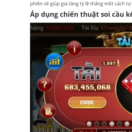
phiên sẽ giúp gia tăng tỷ lệ thắng một cách tự
Áp dụng chiến thuật soi cầu k