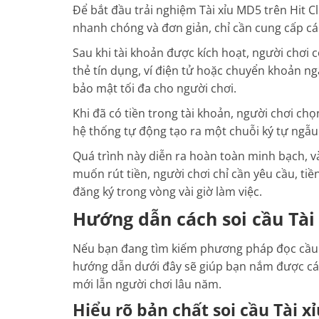
Để bắt đầu trải nghiệm Tài xỉu MD5 trên Hit Cl
nhanh chóng và đơn giản, chỉ cần cung cấp các
Sau khi tài khoản được kích hoạt, người chơi
thẻ tín dụng, ví điện tử hoặc chuyển khoản n
bảo mật tối đa cho người chơi.
Khi đã có tiền trong tài khoản, người chơi chọ
hệ thống tự động tạo ra một chuỗi ký tự ngẫu
Quá trình này diễn ra hoàn toàn minh bạch, và
muốn rút tiền, người chơi chỉ cần yêu cầu, ti
đăng ký trong vòng vài giờ làm việc.
Hướng dẫn cách soi cầu Tài
Nếu bạn đang tìm kiếm phương pháp đọc cầu ch
hướng dẫn dưới đây sẽ giúp bạn nắm được các
mới lẫn người chơi lâu năm.
Hiểu rõ bản chất soi cầu Tài x