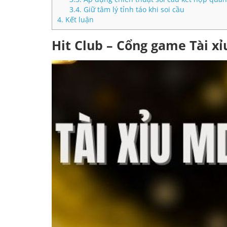
3.4.
Giữ tâm lý tỉnh táo khi soi cầu
4.
Kết luận
Hit Club – Cổng game Tài xỉ