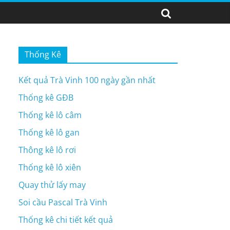
Thống Kê
Kết quả Trà Vinh 100 ngày gần nhất
Thống kê GĐB
Thống kê lô câm
Thống kê lô gan
Thông kê lô rơi
Thống kê lô xiên
Quay thử lấy may
Soi cầu Pascal Trà Vinh
Thống kê chi tiết kết quả