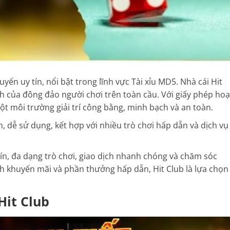
ến uy tín, nổi bật trong lĩnh vực Tài xỉu MD5. Nhà cái Hit
 của đông đảo người chơi trên toàn cầu. Với giấy phép hoạ
 môi trường giải trí công bằng, minh bạch và an toàn.
n, dễ sử dụng, kết hợp với nhiều trò chơi hấp dẫn và dịch vụ
tín, đa dạng trò chơi, giao dịch nhanh chóng và chăm sóc
nh khuyến mãi và phần thưởng hấp dẫn, Hit Club là lựa chọn
Hit Club