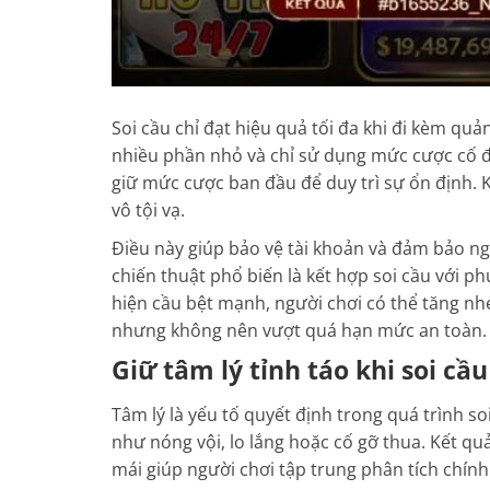
Soi cầu chỉ đạt hiệu quả tối đa khi đi kèm quả
nhiều phần nhỏ và chỉ sử dụng mức cược cố đ
giữ mức cược ban đầu để duy trì sự ổn định. 
vô tội vạ.
Điều này giúp bảo vệ tài khoản và đảm bảo ng
chiến thuật phổ biến là kết hợp soi cầu với p
hiện cầu bệt mạnh, người chơi có thể tăng nh
nhưng không nên vượt quá hạn mức an toàn.
Giữ tâm lý tỉnh táo khi soi cầu
Tâm lý là yếu tố quyết định trong quá trình so
như nóng vội, lo lắng hoặc cố gỡ thua. Kết qu
mái giúp người chơi tập trung phân tích chính