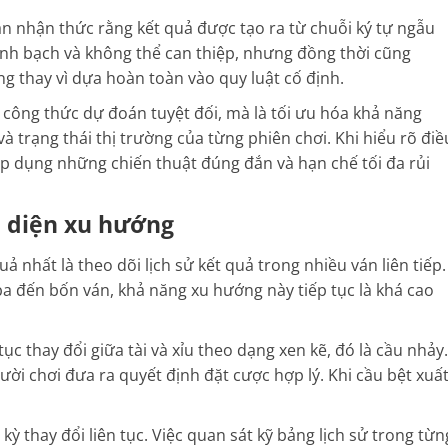
ần nhận thức rằng kết quả được tạo ra từ chuỗi ký tự ngẫu
nh bạch và không thể can thiệp, nhưng đồng thời cũng
ng thay vì dựa hoàn toàn vào quy luật cố định.
a công thức dự đoán tuyệt đối, mà là tối ưu hóa khả năng
à trạng thái thị trường của từng phiên chơi. Khi hiểu rõ điề
áp dụng những chiến thuật đúng đắn và hạn chế tối đa rủi
n diện xu hướng
nhất là theo dõi lịch sử kết quả trong nhiều ván liên tiếp.
 ba đến bốn ván, khả năng xu hướng này tiếp tục là khá cao
 tục thay đổi giữa tài và xỉu theo dạng xen kẽ, đó là cầu nhảy.
ời chơi đưa ra quyết định đặt cược hợp lý. Khi cầu bệt xuấ
kỳ thay đổi liên tục. Việc quan sát kỹ bảng lịch sử trong từn