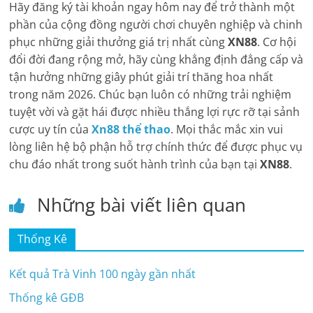
Hãy đăng ký tài khoản ngay hôm nay để trở thành một
phần của cộng đồng người chơi chuyên nghiệp và chinh
phục những giải thưởng giá trị nhất cùng
XN88
. Cơ hội
đổi đời đang rộng mở, hãy cùng khẳng định đẳng cấp và
tận hưởng những giây phút giải trí thăng hoa nhất
trong năm 2026. Chúc bạn luôn có những trải nghiệm
tuyệt vời và gặt hái được nhiều thắng lợi rực rỡ tại sảnh
cược uy tín của
Xn88 thể thao
. Mọi thắc mắc xin vui
lòng liên hệ bộ phận hỗ trợ chính thức để được phục vụ
chu đáo nhất trong suốt hành trình của bạn tại
XN88
.
Những bài viết liên quan
Thống Kê
Kết quả Trà Vinh 100 ngày gần nhất
Thống kê GĐB