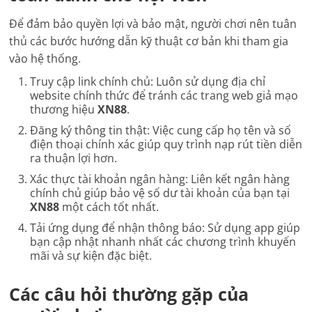
Để đảm bảo quyền lợi và bảo mật, người chơi nên tuân
thủ các bước hướng dẫn kỹ thuật cơ bản khi tham gia
vào hệ thống.
Truy cập link chính chủ: Luôn sử dụng địa chỉ
website chính thức để tránh các trang web giả mạo
thương hiệu
XN88
.
Đăng ký thông tin thật: Việc cung cấp họ tên và số
điện thoại chính xác giúp quy trình nạp rút tiền diễn
ra thuận lợi hơn.
Xác thực tài khoản ngân hàng: Liên kết ngân hàng
chính chủ giúp bảo vệ số dư tài khoản của bạn tại
XN88
một cách tốt nhất.
Tải ứng dụng để nhận thông báo: Sử dụng app giúp
bạn cập nhật nhanh nhất các chương trình khuyến
mãi và sự kiện đặc biệt.
Các câu hỏi thường gặp của