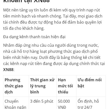
Một nền tảng uy tín luôn đi kèm với quy trình nạp rút
tiền minh bạch và nhanh chóng. Tại đây, mọi giao dịch
tài chính đều được tự động hóa để đảm bảo quyền lợi
tối đa cho khách hàng.
Đa dạng kênh thanh toán hiện đại
Nhằm đáp ứng nhu cầu của người dùng trong nước,
nhà cái hỗ trợ hàng loạt phương thức giao dịch phổ
biến nhất hiện nay. Dưới đây là bảng thống kê chi tiết
các kênh nạp rút tiền đang được áp dụng chính thức tại
XN88
:
Phương
Thời gian xử
Hạn
Ưu điểm nổi
thức giao
lý trung
mức tối
bật
dịch
bình
thiểu
Chuyển
3 đến 5 phút
50.000
Ổn định, hỗ
khoản ngân
VNĐ
trợ 24/7