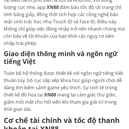
lượng cực nhẹ, app
XN88
đảm bảo tốc độ tải trang chỉ
tính bằng giây, đồng thời tích hợp các công nghệ bảo
mật sinh trắc học như Touch ID và Face ID. Điều này
không chỉ giúp việc đăng nhập trở nên nhanh chóng mà
còn bảo vệ tài khoản của bạn khỏi các nguy cơ xâm
nhập trái phép.
Giao diện thông minh và ngôn ngữ
tiếng Việt
Toàn bộ hệ thống được thiết kế với ngôn ngữ tiếng Việt
thuần túy, bố cục sắp xếp khoa học giúp người chơi dễ
dàng tìm kiếm sảnh game yêu thích. Sự tinh tế trong
thiết kế đồ họa tại
XN88
mang lại cảm giác thư giãn,
giảm mỏi mắt cho hội viên khi tham gia giải trí trong
thời gian dài.
Cơ chế tài chính và tốc độ thanh
khoản tại XN88