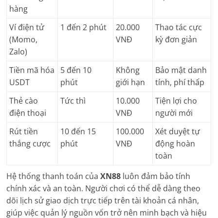
hàng
Ví điện tử
1 đến 2 phút
20.000
Thao tác cực
(Momo,
VNĐ
kỳ đơn giản
Zalo)
Tiền mã hóa
5 đến 10
Không
Bảo mật danh
USDT
phút
giới hạn
tính, phí thấp
Thẻ cào
Tức thì
10.000
Tiện lợi cho
điện thoại
VNĐ
người mới
Rút tiền
10 đến 15
100.000
Xét duyệt tự
thắng cược
phút
VNĐ
động hoàn
toàn
Hệ thống thanh toán của
XN88
luôn đảm bảo tính
chính xác và an toàn. Người chơi có thể dễ dàng theo
dõi lịch sử giao dịch trực tiếp trên tài khoản cá nhân,
giúp việc quản lý nguồn vốn trở nên minh bạch và hiệu