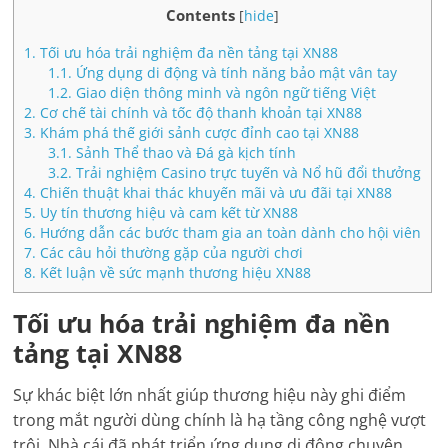
Contents
[
hide
]
1.
Tối ưu hóa trải nghiệm đa nền tảng tại XN88
1.1.
Ứng dụng di động và tính năng bảo mật vân tay
1.2.
Giao diện thông minh và ngôn ngữ tiếng Việt
2.
Cơ chế tài chính và tốc độ thanh khoản tại XN88
3.
Khám phá thế giới sảnh cược đỉnh cao tại XN88
3.1.
Sảnh Thể thao và Đá gà kịch tính
3.2.
Trải nghiệm Casino trực tuyến và Nổ hũ đổi thưởng
4.
Chiến thuật khai thác khuyến mãi và ưu đãi tại XN88
5.
Uy tín thương hiệu và cam kết từ XN88
6.
Hướng dẫn các bước tham gia an toàn dành cho hội viên
7.
Các câu hỏi thường gặp của người chơi
8.
Kết luận về sức mạnh thương hiệu XN88
Tối ưu hóa trải nghiệm đa nền
tảng tại XN88
Sự khác biệt lớn nhất giúp thương hiệu này ghi điểm
trong mắt người dùng chính là hạ tầng công nghệ vượt
trội. Nhà cái đã phát triển ứng dụng di động chuyên