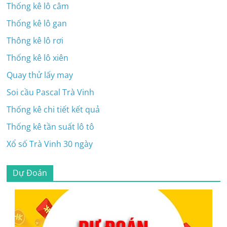
Thống kê lô câm
Thống kê lô gan
Thông kê lô rơi
Thống kê lô xiên
Quay thử lấy may
Soi cầu Pascal Trà Vinh
Thống kê chi tiết kết quả
Thống kê tần suất lô tô
Xổ số Trà Vinh 30 ngày
Dự Đoán