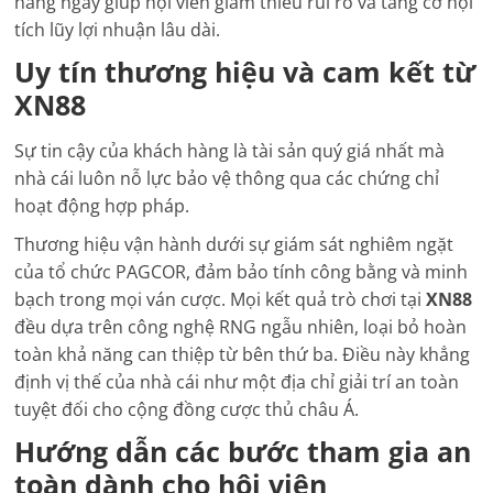
hàng ngày giúp hội viên giảm thiểu rủi ro và tăng cơ hội
tích lũy lợi nhuận lâu dài.
Uy tín thương hiệu và cam kết từ
XN88
Sự tin cậy của khách hàng là tài sản quý giá nhất mà
nhà cái luôn nỗ lực bảo vệ thông qua các chứng chỉ
hoạt động hợp pháp.
Thương hiệu vận hành dưới sự giám sát nghiêm ngặt
của tổ chức PAGCOR, đảm bảo tính công bằng và minh
bạch trong mọi ván cược. Mọi kết quả trò chơi tại
XN88
đều dựa trên công nghệ RNG ngẫu nhiên, loại bỏ hoàn
toàn khả năng can thiệp từ bên thứ ba. Điều này khẳng
định vị thế của nhà cái như một địa chỉ giải trí an toàn
tuyệt đối cho cộng đồng cược thủ châu Á.
Hướng dẫn các bước tham gia an
toàn dành cho hội viên