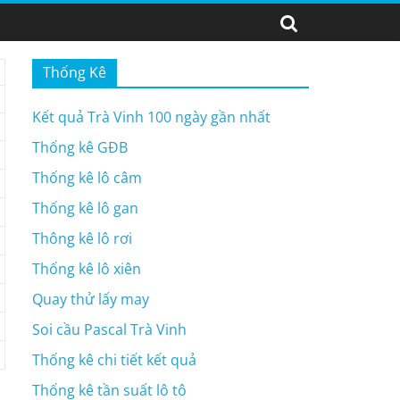
Thống Kê
Kết quả Trà Vinh 100 ngày gần nhất
Thống kê GĐB
Thống kê lô câm
Thống kê lô gan
Thông kê lô rơi
Thống kê lô xiên
Quay thử lấy may
Soi cầu Pascal Trà Vinh
Thống kê chi tiết kết quả
Thống kê tần suất lô tô