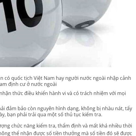
ân có quốc tịch Việt Nam hay người nước ngoài nhập cảnh
Nam định cư ở nước ngoài
 nhận thức điều khiển hành vi và có trách nhiệm với mọi
hải đảm bảo còn nguyên hình dạng, không bị nhàu nát, tẩy
, bạn phải trải qua một số thủ tục kiểm tra.
lượng chức năng kiểm tra, thẩm định và mất khá nhiều thời
không thể nhận được số tiền thưởng mà số tiền đó sẽ được