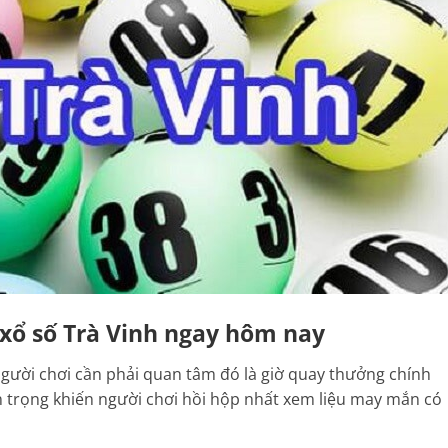
 xổ số Trà Vinh ngay hôm nay
n người chơi cần phải quan tâm đó là giờ quay thưởng chính
an trọng khiến người chơi hồi hộp nhất xem liệu may mắn có