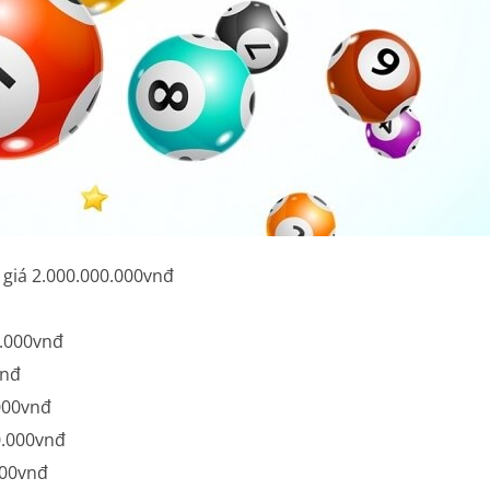
ị giá 2.000.000.000vnđ
00.000vnđ
vnđ
.000vnđ
00.000vnđ
.000vnđ