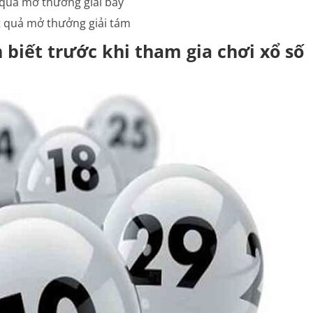
t quả mở thưởng giải bảy
ết quả mở thưởng giải tám
 biết trước khi tham gia chơi xổ số