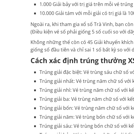
1.000 Giải bảy với trị giá trên mỗi vé trún
10.000 Giải tám với mỗi giải có trị giá là 
Ngoài ra, khi tham gia xổ số Trà Vinh, bạn còn 
(Điều kiện vé số phải giống 5 số cuối so với dã
Không những thế còn có 45 Giải khuyến khích vớ
giống số đầu tiên và chỉ sai 1 số bất kỳ so với 
Cách xác định trúng thưởng X
Trúng giải đặc biệt: Vé trùng sáu chữ số v
Trúng giải nhất: Vé trùng năm chữ số với
Trúng giải nhì: Vé trùng năm chữ số với k
Trúng giải ba: Vé trùng năm chữ số với kế
Trúng giải bốn: Vé trùng năm chữ số với 
Trúng giải năm: Vé trùng bốn chữ số với 
Trúng giải sáu: Vé trùng bốn chữ số với k