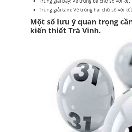
Trúng giải bảy: Vé trùng ba chữ số với kế
Trúng giải tám: Vé trúng hai chữ số với k
Một số lưu ý quan trọng cần
kiến thiết Trà Vinh.