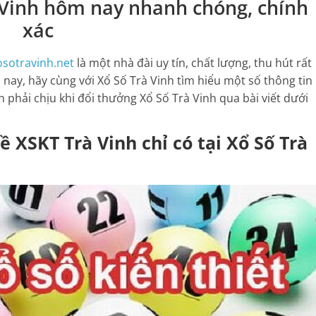
 Vinh hôm nay nhanh chóng, chính
xác
osotravinh.net
là một nhà đài uy tín, chất lượng, thu hút rất
nay, hãy cùng với Xổ Số Trà Vinh tìm hiểu một số thông tin
phải chịu khi đổi thưởng Xổ Số Trà Vinh qua bài viết dưới
ề XSKT Trà Vinh chỉ có tại Xổ Số Trà