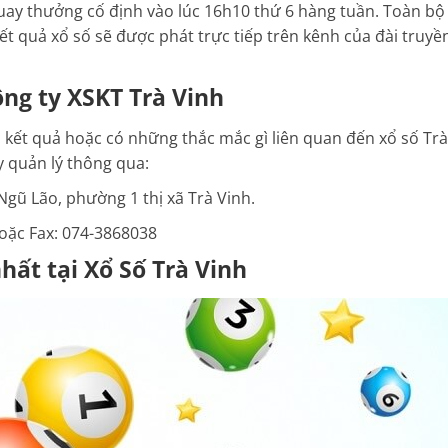
uay thưởng cố định vào lúc 16h10 thứ 6 hàng tuần. Toàn bộ
t quả xổ số sẽ được phát trực tiếp trên kênh của đài truyề
công ty XSKT Trà Vinh
 kết quả hoặc có những thắc mắc gì liên quan đến xổ số Trà
ty quản lý thông qua:
Ngũ Lão, phường 1 thị xã Trà Vinh.
oặc Fax: 074-3868038
ất tại Xổ Số Trà Vinh