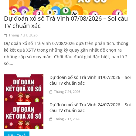
Dự đoán xổ số Trà Vinh 07/08/2026 – Soi cầu
TV chuẩn xác
Tháng 7 31, 2026
Dự đoán xổ số Trà Vinh 07/08/2026 dựa trên phân tích, thống
kê kết quả XSTV trong những kỳ quay gần nhất để chọn ra
những cặp số may mắn. Chốt đầu đuôi giải đặc biệt, bao lô 2
số,...
Dự đoán xổ số Trà Vinh 31/07/2026 – Soi
cầu TV chuẩn xác
Tháng 7 24, 2026
Dự đoán xổ số Trà Vinh 24/07/2026 – Soi
cầu TV chuẩn xác
Tháng 7 17, 2026
Kết Quả