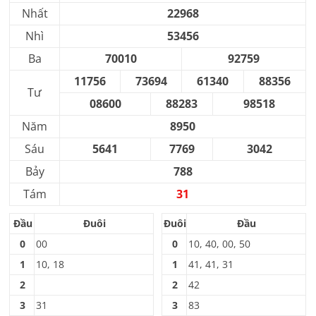
Nhất
22968
Nhì
53456
Ba
70010
92759
11756
73694
61340
88356
Tư
08600
88283
98518
Năm
8950
Sáu
5641
7769
3042
Bảy
788
Tám
31
Đầu
Đuôi
Đuôi
Đầu
0
00
0
10, 40, 00, 50
1
10, 18
1
41, 41, 31
2
2
42
3
31
3
83