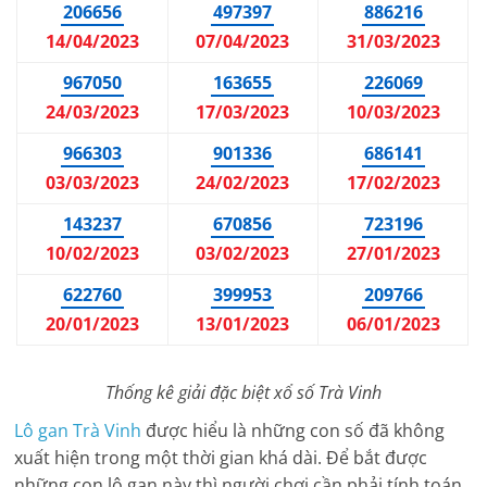
206656
497397
886216
14/04/2023
07/04/2023
31/03/2023
967050
163655
226069
24/03/2023
17/03/2023
10/03/2023
966303
901336
686141
03/03/2023
24/02/2023
17/02/2023
143237
670856
723196
10/02/2023
03/02/2023
27/01/2023
622760
399953
209766
20/01/2023
13/01/2023
06/01/2023
Thống kê giải đặc biệt xổ số
Trà Vinh
Lô gan
Trà Vinh
được hiểu là những con số đã không
xuất hiện trong một thời gian khá dài. Để bắt được
những con lô gan này thì người chơi cần phải tính toán