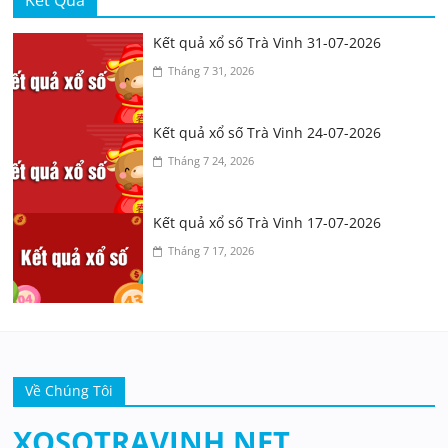
Kết quả xổ số Trà Vinh 31-07-2026
Tháng 7 31, 2026
Kết quả xổ số Trà Vinh 24-07-2026
Tháng 7 24, 2026
Kết quả xổ số Trà Vinh 17-07-2026
Tháng 7 17, 2026
Về Chúng Tôi
XOSOTRAVINH.NET