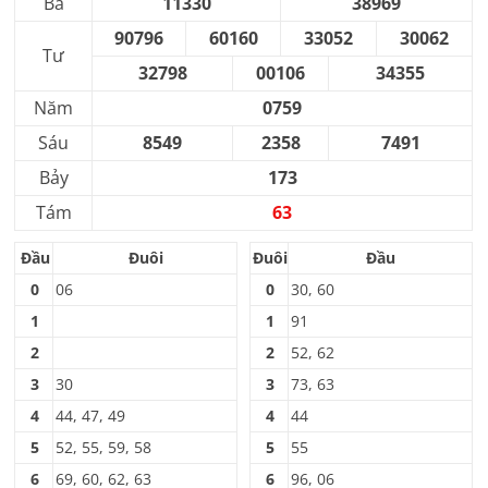
Ba
11330
38969
90796
60160
33052
30062
Tư
32798
00106
34355
Năm
0759
Sáu
8549
2358
7491
Bảy
173
Tám
63
Đầu
Đuôi
Đuôi
Đầu
0
06
0
30, 60
1
1
91
2
2
52, 62
3
30
3
73, 63
4
44, 47, 49
4
44
5
52, 55, 59, 58
5
55
6
69, 60, 62, 63
6
96, 06