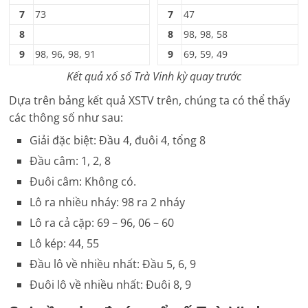
7
73
7
47
8
8
98, 98, 58
9
98, 96, 98, 91
9
69, 59, 49
Kết quả xổ số
Trà Vinh
kỳ quay trước
Dựa trên bảng kết quả
XSTV
trên, chúng ta có thể thấy
các thông số như sau:
Giải đặc biệt: Đầu 4, đuôi 4, tổng 8
Đầu câm: 1, 2, 8
Đuôi câm: Không có.
Lô ra nhiều nháy: 98 ra 2 nháy
Lô ra cả cặp: 69 – 96, 06 – 60
Lô kép: 44, 55
Đầu lô về nhiều nhất: Đầu 5, 6, 9
Đuôi lô về nhiều nhất: Đuôi 8, 9