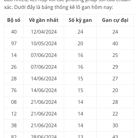
xác. Dưới đây là bảng thống kê lô gan hôm nay:
Bộ số
Về gần nhất
Số kỳ gan
Gan cự đại
40
12/04/2024
24
24
97
10/05/2024
20
40
14
07/06/2024
16
25
26
07/06/2024
16
29
28
14/06/2024
15
27
76
14/06/2024
15
20
08
21/06/2024
14
28
12
21/06/2024
14
22
38
21/06/2024
14
30
82
28/06/2024
13
43