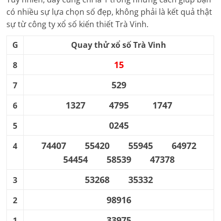
có nhiều sự lựa chọn số đẹp, không phải là kết quả thật
sự từ công ty xổ số kiến thiết
Trà Vinh
.
G
Quay thử xổ số
Trà Vinh
15
8
529
7
1327
4795
1747
6
0245
5
74407
55420
55945
64972
4
54454
58539
47378
53268
35332
3
98916
2
33975
1