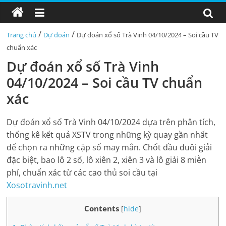
/
/
Trang chủ
Dự đoán
Dự đoán xổ số Trà Vinh 04/10/2024 – Soi cầu TV
chuẩn xác
Dự đoán xổ số Trà Vinh
04/10/2024 – Soi cầu TV chuẩn
xác
Dự đoán xổ số
Trà Vinh
04/10/2024
dựa trên phân tích,
thống kê kết quả
XSTV
trong những kỳ quay gần nhất
để chọn ra những cặp số may mắn. Chốt đầu đuôi giải
đặc biệt, bao lô 2 số, lô xiên 2, xiên 3 và lô giải 8 miễn
phí, chuẩn xác từ các cao thủ soi cầu tại
Xosotravinh.net
Contents
[
hide
]