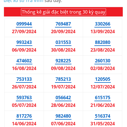
biệt xổ số
Trà Vinh
sau đây:
Thống kê giải đặc biệt trong 30 kỳ quay
099944
769487
330266
27/09/2024
20/09/2024
13/09/2024
993243
031553
882080
06/09/2024
30/08/2024
23/08/2024
474602
928225
260130
16/08/2024
09/08/2024
02/08/2024
753133
785213
120505
26/07/2024
19/07/2024
12/07/2024
593763
056642
615175
05/07/2024
28/06/2024
21/06/2024
817276
982480
516374
14/06/2024
07/06/2024
31/05/2024