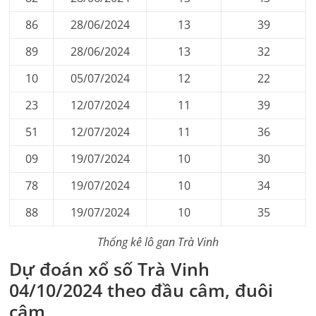
86
28/06/2024
13
39
89
28/06/2024
13
32
10
05/07/2024
12
22
23
12/07/2024
11
39
51
12/07/2024
11
36
09
19/07/2024
10
30
78
19/07/2024
10
34
88
19/07/2024
10
35
Thống kê lô gan
Trà Vinh
Dự đoán xổ số
Trà Vinh
04/10/2024
theo đầu câm, đuôi
câm