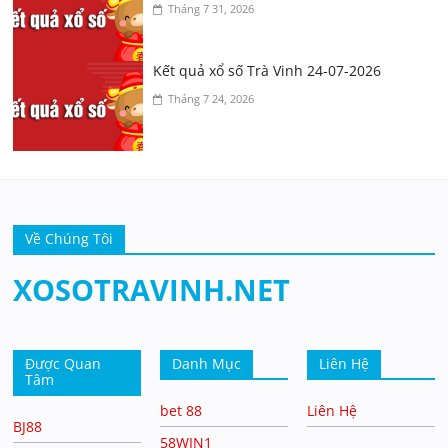
Tháng 7 31, 2026
Kết quả xổ số Trà Vinh 24-07-2026
Tháng 7 24, 2026
Về Chúng Tôi
XOSOTRAVINH.NET
Được Quan
Danh Mục
Liên Hệ
Tâm
bet 88
Liên Hệ
BJ88
58WIN1