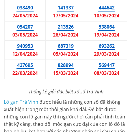
038490
141337
444642
24/05/2024
17/05/2024
10/05/2024
054207
213526
538064
03/05/2024
26/04/2024
19/04/2024
940953
687319
693262
12/04/2024
05/04/2024
29/03/2024
427695
828994
569447
22/03/2024
15/03/2024
08/03/2024
Thống kê giải đặc biệt xổ số
Trà Vinh
Lô gan
Trà Vinh
được hiểu là những con số đã không
xuất hiện trong một thời gian khá dài. Để bắt được
những con lô gan này thì người chơi cần phải tính toán
thật kỹ càng, theo dõi mốc gan cực đại của con lô đó là
bao nhiêu, kết hợp với các phương pháp soi cầu chuẩn