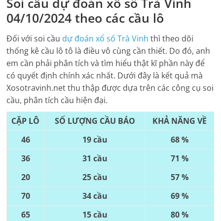
Soi cầu dự đoán xổ số
Trà Vinh
04/10/2024
theo các cầu lô
Đối với soi cầu
dự đoán xổ số
Trà Vinh
thì theo dõi
thống kê cầu lô tô là điều vô cùng cần thiết. Do đó, anh
em cần phải phân tích và tìm hiểu thật kĩ phần này để
có quyết định chính xác nhất. Dưới đây là kết quả mà
Xosotravinh.net
thu thập được dựa trên các công cụ soi
cầu, phân tích cầu hiện đại.
CẶP LÔ
SỐ LƯỢNG CẦU BÁO
KHẢ NĂNG VỀ
46
19 cầu
68 %
36
31 cầu
71 %
20
25 cầu
57 %
70
34 cầu
69 %
65
15 cầu
80 %